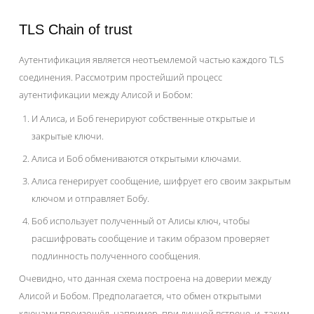
TLS Chain of trust
Аутентификация является неотъемлемой частью каждого TLS
соединения. Рассмотрим простейший процесс
аутентификации между Алисой и Бобом:
И Алиса, и Боб генерируют собственные открытые и
закрытые ключи.
Алиса и Боб обмениваются открытыми ключами.
Алиса генерирует сообщение, шифрует его своим закрытым
ключом и отправляет Бобу.
Боб использует полученный от Алисы ключ, чтобы
расшифровать сообщение и таким образом проверяет
подлинность полученного сообщения.
Очевидно, что данная схема построена на доверии между
Алисой и Бобом. Предполагается, что обмен открытыми
ключами произошёл, например, при личной встрече, и, таким