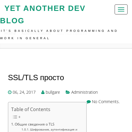
YET ANOTHER DEV
Toggl
naviga
BLOG
IT'S BASICALLY ABOUT PROGRAMMING AND
Home
Administration
SSL/TLS Просто
WORK IN GENERAL
SSL/TLS просто
06, 24, 2017
bullgare
Administration
No Comments.
Table of Contents
Общие сведения о TLS
Шифрование, аутентификация и