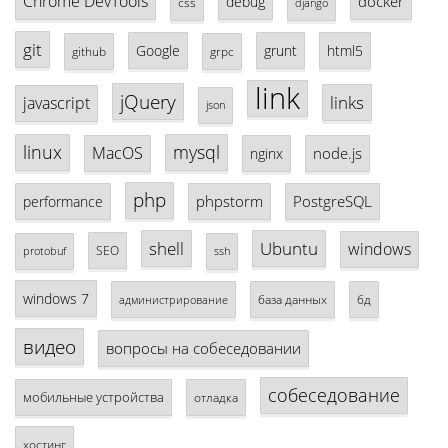
Chrome DevTools
docker
debug
css
django
git
Google
grunt
html5
github
grpc
link
jQuery
links
javascript
json
linux
mysql
MacOS
node.js
nginx
php
phpstorm
PostgreSQL
performance
shell
Ubuntu
windows
SEO
protobuf
ssh
windows 7
база данных
бд
администрирование
видео
вопросы на собеседовании
собеседование
мобильные устройства
отладка
хостинг