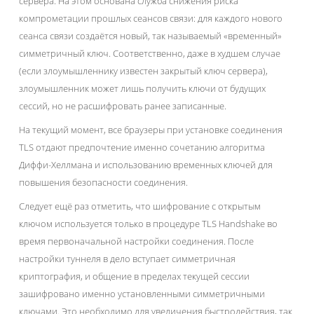
сервера. На этом основана служба снижения риска
компрометации прошлых сеансов связи: для каждого нового
сеанса связи создаётся новый, так называемый «временный»
симметричный ключ. Соответственно, даже в худшем случае
(если злоумышленнику известен закрытый ключ сервера),
злоумышленник может лишь получить ключи от будущих
сессий, но не расшифровать ранее записанные.
На текущий момент, все браузеры при установке соединения
TLS отдают предпочтение именно сочетанию алгоритма
Диффи-Хеллмана и использованию временных ключей для
повышения безопасности соединения.
Следует ещё раз отметить, что шифрование с открытым
ключом используется только в процедуре TLS Handshake во
время первоначальной настройки соединения. После
настройки туннеля в дело вступает симметричная
криптография, и общение в пределах текущей сессии
зашифровано именно установленными симметричными
ключами. Это необходимо для увеличения быстродействия, так