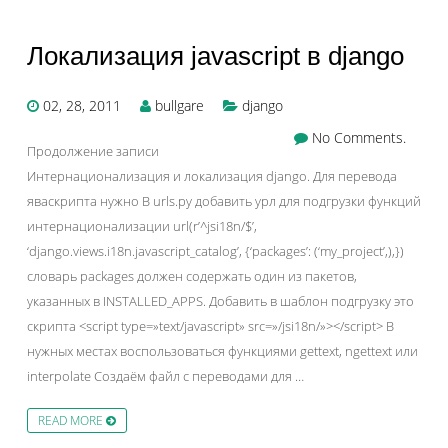
Локализация javascript в django
02, 28, 2011
bullgare
django
No Comments.
Продолжение записи
Интернационализация и локализация django. Для перевода
яваскрипта нужно В urls.py добавить урл для подгрузки функций
интернационализации url(r’^jsi18n/$’,
‘django.views.i18n.javascript_catalog’, {‘packages’: (‘my_project’,),})
словарь packages должен содержать один из пакетов,
указанных в INSTALLED_APPS. Добавить в шаблон подгрузку это
скрипта <script type=»text/javascript» src=»/jsi18n/»></script> В
нужных местах воспользоваться функциями gettext, ngettext или
interpolate Создаём файл с переводами для …
READ MORE