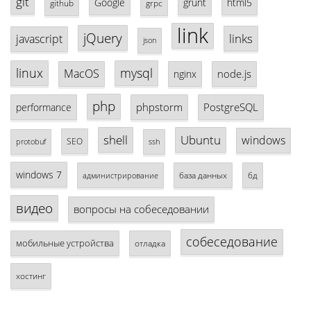
git
Google
grunt
html5
github
grpc
link
jQuery
links
javascript
json
linux
mysql
MacOS
node.js
nginx
php
phpstorm
PostgreSQL
performance
shell
Ubuntu
windows
SEO
protobuf
ssh
windows 7
база данных
бд
администрирование
видео
вопросы на собеседовании
собеседование
мобильные устройства
отладка
хостинг