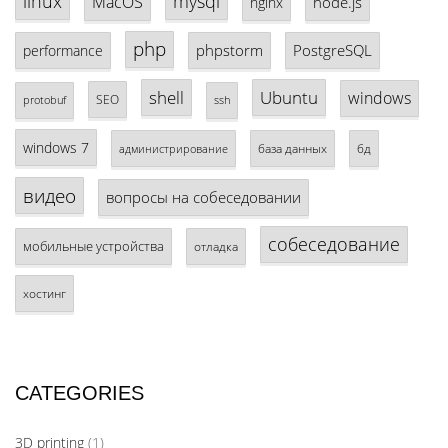
linux
mysql
MacOS
node.js
nginx
php
phpstorm
PostgreSQL
performance
shell
Ubuntu
windows
SEO
protobuf
ssh
windows 7
база данных
бд
администрирование
видео
вопросы на собеседовании
собеседование
мобильные устройства
отладка
хостинг
CATEGORIES
3D printing
(1)