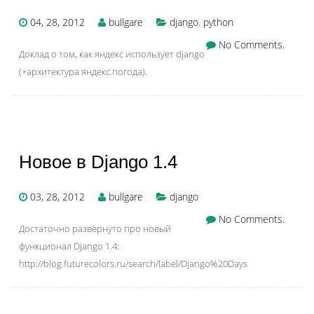
04, 28, 2012
bullgare
django
,
python
No Comments.
Доклад о том, как яндекс использует django
(+архитектура яндекс.погода).
Новое в Django 1.4
03, 28, 2012
bullgare
django
No Comments.
Достаточно развёрнуто про новый
функционал Django 1.4:
http://blog.futurecolors.ru/search/label/Django%20Days