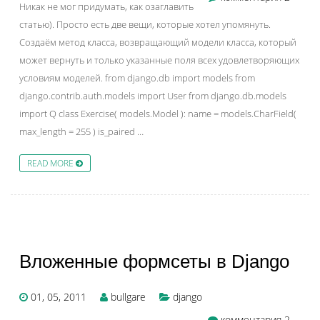
Никак не мог придумать, как озаглавить
статью). Просто есть две вещи, которые хотел упомянуть.
Создаём метод класса, возвращающий модели класса, который
может вернуть и только указанные поля всех удовлетворяющих
условиям моделей. from django.db import models from
django.contrib.auth.models import User from django.db.models
import Q class Exercise( models.Model ): name = models.CharField(
max_length = 255 ) is_paired …
READ MORE
Вложенные формсеты в Django
01, 05, 2011
bullgare
django
комментария 2