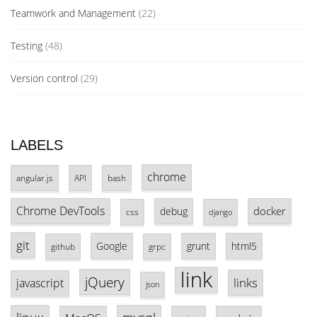
Teamwork and Management
(22)
Testing
(48)
Version control
(29)
LABELS
chrome
angular.js
API
bash
Chrome DevTools
docker
debug
css
django
git
Google
grunt
html5
github
grpc
link
jQuery
links
javascript
json