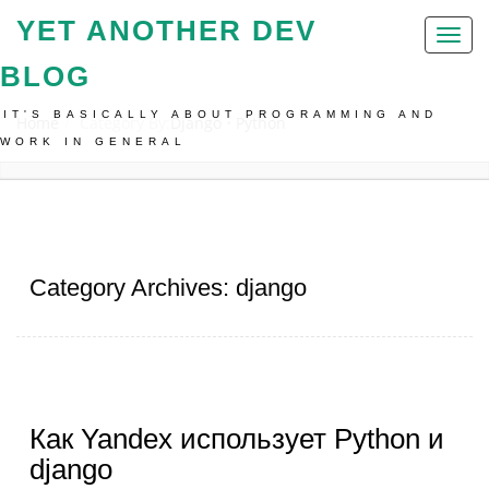
YET ANOTHER DEV
Toggl
naviga
BLOG
IT'S BASICALLY ABOUT PROGRAMMING AND
Home
Category By:
Django
•
Python
WORK IN GENERAL
Category Archives: django
Как Yandex использует Python и
django