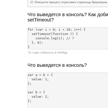
Опишите процесс отрисовки страницы браузером.
Что выведется в консоль? Как доби
setTimeout?
for (var i = 0; i < 10; i++) {

  setTimeout(function () {

    console.log(i); // ?

  }, 0);

10, надо обернуть в лямбду
Что выведется в консоль?
var a = b = {

  value: 1,

};

var b = {

  value: 2,

};
