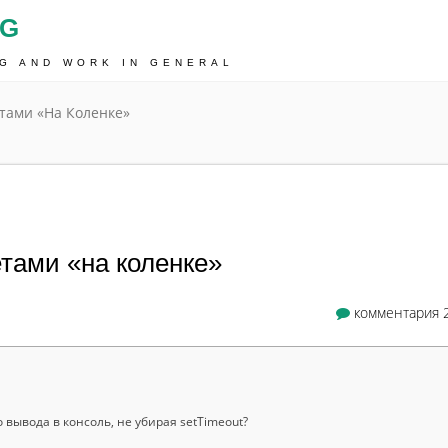
OG
NG AND WORK IN GENERAL
етами «на Коленке»
етами «на коленке»
комментария 
 вывода в консоль, не убирая setTimeout?