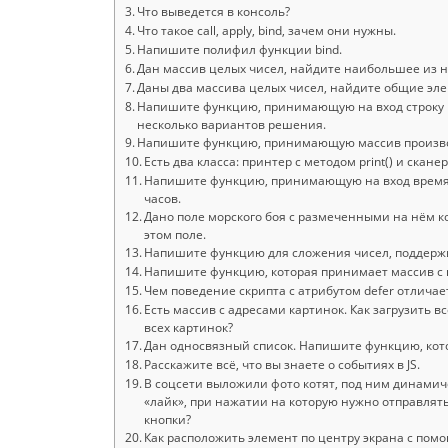
Что выведется в консоль?
Что такое call, apply, bind, зачем они нужны.
Напишите полифил функции bind.
Дан массив целых чисел, найдите наибольшее из н
Даны два массива целых чисел, найдите общие эл
Напишите функцию, принимающую на вход строку и
несколько вариантов решения.
Напишите функцию, принимающую массив произво
Есть два класса: принтер с методом print() и скан
Напишите функцию, принимающую на вход время 
часов.
Дано поле морского боя с размеченными на нём к
этом поле.
Напишите функцию для сложения чисел, поддерж
Напишите функцию, которая принимает массив с 
Чем поведение скрипта с атрибутом defer отличает
Есть массив с адресами картинок. Как загрузить 
всех картинок?
Дан односвязный список. Напишите функцию, кото
Расскажите всё, что вы знаете о событиях в JS.
В соцсети выложили фото котят, под ним динамич
«лайк», при нажатии на которую нужно отправлят
кнопки?
Как расположить элемент по центру экрана с пом