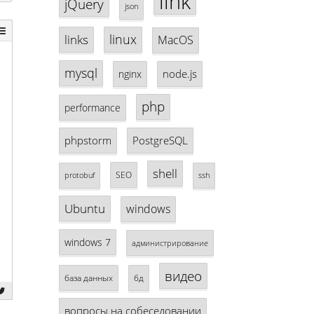
link
jQuery
json
linux
links
MacOS
mysql
node.js
nginx
php
performance
phpstorm
PostgreSQL
shell
SEO
protobuf
ssh
Ubuntu
windows
windows 7
администрирование
видео
база данных
бд
вопросы на собеседовании