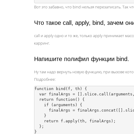
Вот это забавно, что bind нельзя перезаписать. Так чт
Что такое call, apply, bind, зачем о
call и apply одно и то же, только apply принимает ма
карринг.
Напишите полифил функции bind.
Ну там надо вернуть новую функцию, при вызове кото
Подробнее:
function bind(f, th) {

  var finalArgs = [].slice.call(arguments, 2);

  return function() {

    if (arguments) {

      finalArgs = finalArgs.concat([].slice.call(arguments));

    }

    return f.apply(th, finalArgs);

  };
