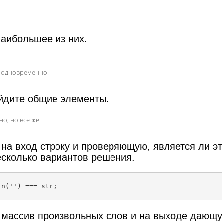
наибольшее из них.
.
ь одновременно.
айдите общие элементы.
о, но всё же.
а вход строку и проверяющую, является ли э
есколько вариантов решения.
массив произвольных слов и на выходе дающ