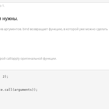
о 1.
ни нужны.
ссив аргументов. bind возвращает функцию, в которой уже можно сделать
рой call/apply оригинальной функции.