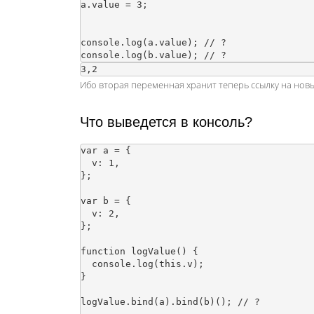
a.value = 3;

console.log(a.value); // ?

Ибо вторая переменная хранит теперь ссылку на новы
Что выведется в консоль?
var a = {

  v: 1,

};

var b = {

  v: 2,

};

function logValue() {

  console.log(this.v);

}

logValue.bind(a).bind(b)(); // ?
