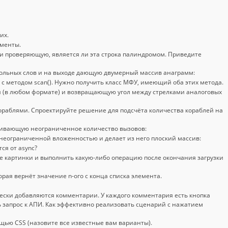
их.
ементы.
 проверяющую, является ли эта строка палиндромом. Приведите
льных слов и на выходе дающую двумерный массив анаграмм:
ер с методом scan(). Нужно получить класс МФУ, имеющий оба этих метода.
(в любом формате) и возвращающую угол между стрелками аналоговых
ораблями. Спроектируйте решение для подсчёта количества кораблей на
ивающую неограниченное количество вызовов:
неограниченной вложенностью и делает из него плоский массив:
ся от async?
все картинки и выполнить какую-либо операцию после окончания загрузки
рая вернёт значение n-ого с конца списка элемента.
ески добавляются комментарии. У каждого комментария есть кнопка
ь запрос к АПИ. Как эффективно реализовать сценарий с нажатием
ощью CSS (назовите все известные вам варианты).