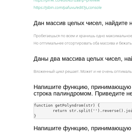
https://plnkr.co/edit/eznzaa?p=preview
https://jsbin.com/pafuvu/edit?js,console
Дан массив целых чисел, найдите 
Пробегаешься по всем и хранишь одно максимальное
Но оптимальнее отсортировать оба массива и бежат
Даны два массива целых чисел, н
Вложенный цикл решает. Может и не очень оптимальн
Напишите функцию, принимающую н
строка палиндромом. Приведите н
function getPolyndrom(str) {

	return str.split('').reverse().join('') === str;

Напишите функцию, принимающую 