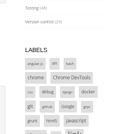
Testing
(48)
Version control
(29)
LABELS
angular.js
API
bash
chrome
Chrome DevTools
docker
debug
css
django
git
Google
github
grpc
javascript
grunt
html5