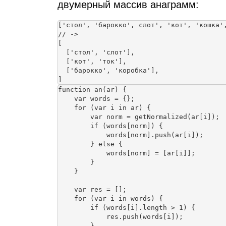
двумерный массив анаграмм:
['стол', 'барокко', слот', 'кот', 'кошка',
// ->

[

  ['стол', 'слот'],

  ['кот', 'ток'],

  ['барокко', 'коробка'],

function an(ar) {

    var words = {};

    for (var i in ar) {

        var norm = getNormalized(ar[i]);

        if (words[norm]) {

            words[norm].push(ar[i]);

        } else {

            words[norm] = [ar[i]];

        }

    }

    var res = [];

    for (var i in words) {

        if (words[i].length > 1) {

            res.push(words[i]);

        }
