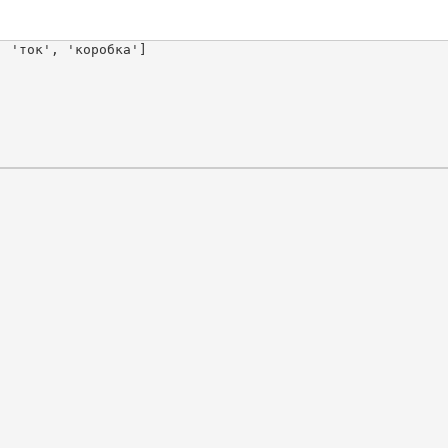
 'ток', 'коробка']
