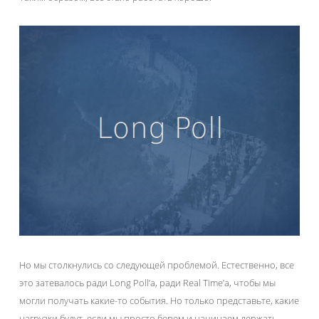
Но мы столкнулись со следующей проблемой. Естественно, все
это затевалось ради Long Poll’а, ради Real Time’а, чтобы мы
могли получать какие-то события. Но только представьте, какие
нагрузки будут, если мы просто берем и начинаем держать