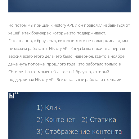
Но потом мы пришли к History API, и он позволил избавиться от
хешей в тех браузерах, которые это поддерживают.
Естественно, в браузерах, которые этого не поддерживают, мы
не можем работать с History API. Когда была выкачана первая
версия всего этого дела (это было, наверное, где-то в ноябре,
даже чуть попозже, прошлого года), это работало только в
Chrome. На тот момент был всего 1 браузер, который
поддерживал History API. Все остальные работали с хешами.