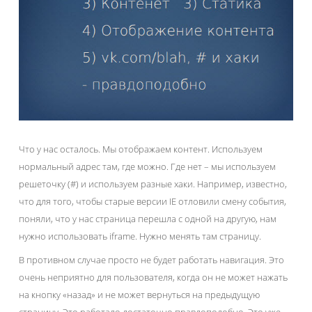
Что у нас осталось. Мы отображаем контент. Используем
нормальный адрес там, где можно. Где нет – мы используем
решеточку (#) и используем разные хаки. Например, известно,
что для того, чтобы старые версии IE отловили смену события,
поняли, что у нас страница перешла с одной на другую, нам
нужно использовать iframe. Нужно менять там страницу.
В противном случае просто не будет работать навигация. Это
очень неприятно для пользователя, когда он не может нажать
на кнопку «назад» и не может вернуться на предыдущую
страницу. Это работало достаточно правдоподобно. Это уже