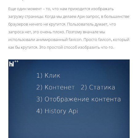
Еще один момент – то, что нам приходится изображать
загрузку страницы. Когда мы делаем Ajax-запрос, в большинстве
браузеров ничего не крутится. Пользователь думает, что
запроса нет, это очень плохо. Поэтому вначале мы
использовали анимированный favicon. Просто favicon, который
как бы крутится. Это простой способ изобразить что-то.