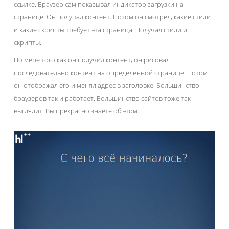
ссылке. Браузер сам показывал индикатор загрузки на
странице. Он получал контент. Потом он смотрел, какие стили
и какие скрипты требует эта страница. Получал стили и
скрипты.
По мере того как он получил контент, он рисовал
последовательно контент на определенной странице. Потом
он отображал его и менял адрес в заголовке. Большинство
браузеров так и работает. Большинство сайтов тоже так
выглядит. Вы прекрасно знаете об этом.