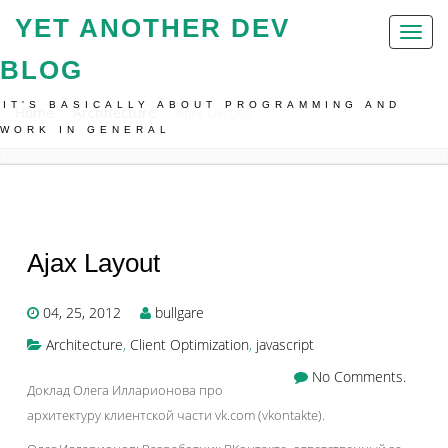
YET ANOTHER DEV
Toggl
naviga
BLOG
IT'S BASICALLY ABOUT PROGRAMMING AND
Home
Architecture
Ajax Layout
WORK IN GENERAL
Ajax Layout
04, 25, 2012
bullgare
Architecture
,
Client Optimization
,
javascript
No Comments.
Доклад Олега Илларионова про
архитектуру клиентской части vk.com (vkontakte).