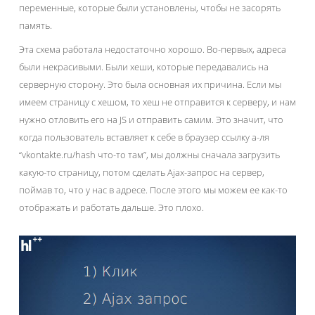
переменные, которые были установлены, чтобы не засорять
память.
Эта схема работала недостаточно хорошо. Во-первых, адреса
были некрасивыми. Были хеши, которые передавались на
серверную сторону. Это была основная их причина. Если мы
имеем страницу с хешом, то хеш не отправится к серверу, и нам
нужно отловить его на JS и отправить самим. Это значит, что
когда пользователь вставляет к себе в браузер ссылку а-ля
“vkontakte.ru/hash что-то там”, мы должны сначала загрузить
какую-то страницу, потом сделать Ajax-запрос на сервер,
поймав то, что у нас в адресе. После этого мы можем ее как-то
отображать и работать дальше. Это плохо.