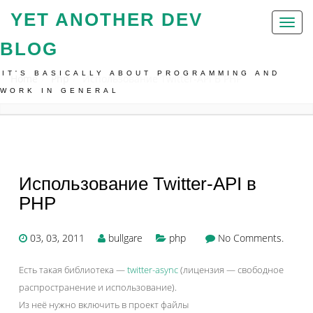
YET ANOTHER DEV
Toggl
naviga
BLOG
IT'S BASICALLY ABOUT PROGRAMMING AND
Home
Php
Использование Twitter-API В PHP
WORK IN GENERAL
Использование Twitter-API в
PHP
03, 03, 2011
bullgare
php
No Comments.
Есть такая библиотека —
twitter-async
(лицензия — свободное
распространение и использование).
Из неё нужно включить в проект файлы