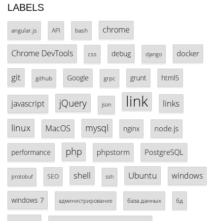
LABELS
chrome
angular.js
API
bash
Chrome DevTools
docker
debug
css
django
git
Google
grunt
html5
github
grpc
link
jQuery
links
javascript
json
linux
mysql
MacOS
node.js
nginx
php
phpstorm
PostgreSQL
performance
shell
Ubuntu
windows
SEO
protobuf
ssh
windows 7
база данных
бд
администрирование