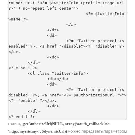
round: url( '<?= $twitterInfo->profile_image_url 
?>' ) no-repeat left center">

				<?= $twitterInfo-
>name ?>

			</a>

		</dt>

		<dd>

			<?= 'Twitter protocol is 
enabled' ?>, <a href="/disable"><?= 'disable' ?>
</a>.

		</dd>

	</dl>

<? else : ?>

	<dl class="twitter-info">

		<dt></dt>

		<dd>

			<?= 'Twitter protocol is 
disabled' ?>, <a href="<?= $authorizationUrl ?>">
<?= 'enable' ?></a>.

		</dd>

	</dl>

в метод
getAuthorizeUrl(NULL, array(‘oauth_callback’ =>
можно передавать параметром
‘http://mysite.my/’ . $dynamicUrl))