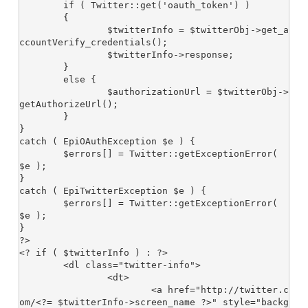
	if ( Twitter::get('oauth_token') )

	{

		$twitterInfo = $twitterObj->get_a
ccountVerify_credentials();

		$twitterInfo->response;

	}

	else {

		$authorizationUrl = $twitterObj->
getAuthorizeUrl();

	}

}

catch ( EpiOAuthException $e ) {

	$errors[] = Twitter::getExceptionError( 
$e );

}

catch ( EpiTwitterException $e ) {

	$errors[] = Twitter::getExceptionError( 
$e );

}

?>

<? if ( $twitterInfo ) : ?>

	<dl class="twitter-info">

		<dt>

			<a href="http://twitter.c
om/<?= $twitterInfo->screen_name ?>" style="backg