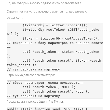
url, на который нужно редиректить пользователя.
Страничка, на которую редиректится пользователь c
twitter.com:
	$twitterObj = Twitter::connect();

	$twitterObj->setToken( $GET['oauth_toke
n'] );

	$token = $twitterObj->getAccessToken();

// сохранение в базу параметров токена пользовате
ля

	set( 'oauth_token', $token->oauth_token 
);

	set( 'oauth_token_secret', $token->oauth_
token_secret );

Страничка для сброса твиттера:
// сброс параметров токена пользователя

	set( 'oauth_token', NULL );

	set( 'oauth_token_secret', NULL );

Рассылка личных сообщений в Twitter:
public static function send( $To, $Text )
