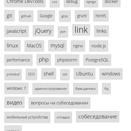
Chrome DevTools
docker
debug
css
django
git
Google
grunt
html5
github
grpc
link
jQuery
links
javascript
json
linux
mysql
MacOS
node.js
nginx
php
phpstorm
PostgreSQL
performance
shell
Ubuntu
windows
SEO
protobuf
ssh
windows 7
база данных
бд
администрирование
видео
вопросы на собеседовании
собеседование
мобильные устройства
отладка
хостинг