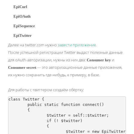
EpiCurl
EpiOAuth
EpiSequence
EpiTwitter
Далее на twitter.com нужно
завести приложение
.
После успешной регистрации Twitter выдаст полезные данные
для oAuth-авторизации, нужны из них два:
и
Consumer key
— это авторизационные данные приложения,
Consumer secret
их нужно сохранить где-нибудь, к примеру, в базе.
Для работы с твиттером создаём обёртку:
class Twitter {

	public static function connect()

	{

		$twitter = self::$twitter;

		if (! $twitter)

		{

			$twitter = new EpiTwitter