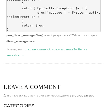
	}

	catch ( EpiTwitterException $e ) {

		$res['message'] = Twitter::getExc
eptionError( $e );

	}

	return $res;

преобразуется в POST-запрос к урлу
post_direct_messagesNew()
.
direct_messages/new
Кстати, вот
толковая статья об использовнии Twitter на
английском
.
LEAVE A COMMENT
Для отправки комментария вам необходимо
авторизоваться
.
CATEGORIES