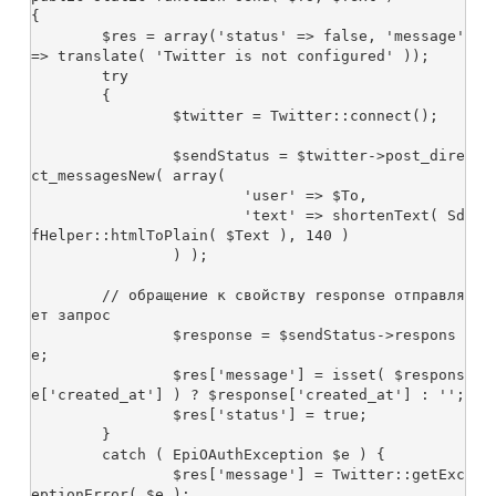
{

	$res = array('status' => false, 'message' 
=> translate( 'Twitter is not configured' ));

	try

	{

		$twitter = Twitter::connect();

		$sendStatus = $twitter->post_dire
ct_messagesNew( array(

			'user' => $To,

			'text' => shortenText( Sd
fHelper::htmlToPlain( $Text ), 140 )

		) );

	// обращение к свойству response отправля
ет запрос

		$response = $sendStatus->respons
e;

		$res['message'] = isset( $respons
e['created_at'] ) ? $response['created_at'] : '';

		$res['status'] = true;

	}

	catch ( EpiOAuthException $e ) {

		$res['message'] = Twitter::getExc
eptionError( $e );
