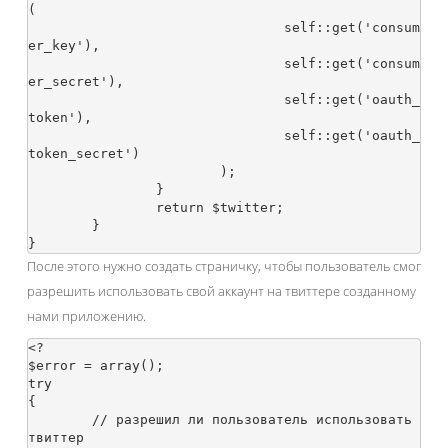
(

				self::get('consum
er_key'),

				self::get('consum
er_secret'),

				self::get('oauth_
token'),

				self::get('oauth_
token_secret')

			);

		}

		return $twitter;

	}

После этого нужно создать страничку, чтобы пользователь смог
разрешить использовать свой аккаунт на твиттере созданному
нами приложению.
<?

$error = array();

try

{

	// разрешил ли пользователь использовать 
твиттер
