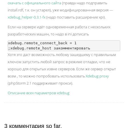
скачать с официального сайта
(правда надо подправить
install.rdf, т.к. он устарел), уже модифицированная версия —
xdebug_helper-0.3.1-fx
(надо поставить расширение xpi).
Если на сервере идёт одновременная работа с нескольких
разработческих машин, то надо в ini дописать
xdebug.remote_connect_back = 1

Хотя это даст возможность любому зашедшему с правильным
ключом запустить любой запрос в режиме отладки, что не
хорошо для открытых извне серверов. Если же сервер открыт
всем , то можно попробовать использовать
Xdebug proxy
(phpStorm 2.1 поддерживает прокси).
Описание всех параметров xdebug
3 комментария so far.