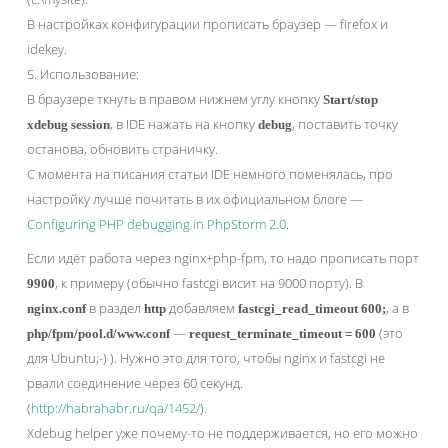
В настройках конфигурации прописать браузер — firefox и
idekey.
5. Использование:
В браузере ткнуть в правом нижнем углу кнопку
Start/stop
, в IDE нажать на кнопку
, поставить точку
xdebug session
debug
останова, обновить страничку.
С момента на писания статьи IDE немного поменялась, про
настройку лучше почитать в их официальном блоге —
Configuring PHP debugging in PhpStorm 2.0
.
Если идёт работа через nginx+php-fpm, то надо прописать порт
, к примеру (обычно fastcgi висит на 9000 порту). В
9900
в раздел
добавляем
, а в
nginx.conf
http
fastcgi_read_timeout 600;
—
(это
php/fpm/pool.d/www.conf
request_terminate_timeout = 600
для Ubuntu;-) ). Нужно это для того, чтобы nginx и fastcgi не
рвали соединение через 60 секунд.
(
http://habrahabr.ru/qa/1452/
).
Xdebug helper уже почему-то не поддерживается, но его можно