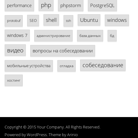
php
phpstorm
PostgreSQL
performance
shell
Ubuntu
windows
SEO
protobuf
ssh
windows 7
база данных
бд
администрирование
видео
вопросы на собеседовании
собеседование
мобильные устройства
отладка
хостинг
Copyright © 2015 Your Company. All Rights Reserved.
Powered by
WordPress
. Theme by
Arinio