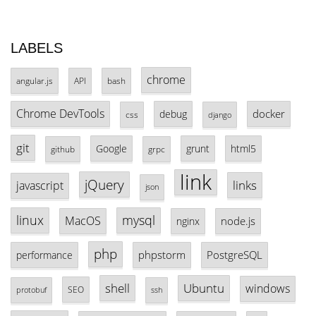
LABELS
chrome
angular.js
API
bash
Chrome DevTools
docker
debug
css
django
git
Google
grunt
html5
github
grpc
link
jQuery
links
javascript
json
linux
mysql
MacOS
node.js
nginx
php
phpstorm
PostgreSQL
performance
shell
Ubuntu
windows
SEO
protobuf
ssh