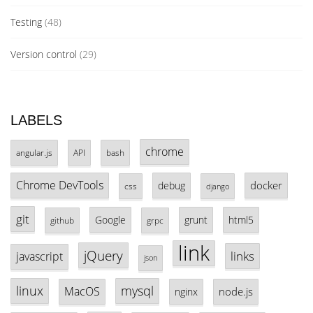
Testing
(48)
Version control
(29)
LABELS
chrome
angular.js
API
bash
Chrome DevTools
docker
debug
css
django
git
Google
grunt
html5
github
grpc
link
jQuery
links
javascript
json
linux
mysql
MacOS
node.js
nginx