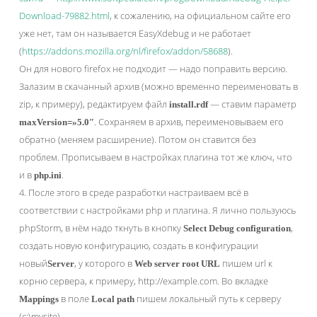
Download-79882.html
, к сожалению, на официальном сайте его
уже нет, там он называется EasyXdebug и не работает
(
https://addons.mozilla.org/nl/firefox/addon/58688
).
Он для нового firefox не подходит — надо поправить версию.
Залазим в скачанный архив (можно временно переименовать в
zip, к примеру), редактируем файл
— ставим параметр
install.rdf
. Сохраняем в архив, переименовываем его
maxVersion=»5.0″
обратно (меняем расширение). Потом он ставится без
проблем. Прописываем в настройках плагина тот же ключ, что
и в
.
php.ini
4. После этого в среде разработки настраиваем всё в
соответствии с настройками php и плагина. Я лично пользуюсь
phpStorm, в нём надо ткнуть в кнопку
,
Select Debug configuration
создать новую конфигурацию, создать в конфигурации
новый
, у которого в
пишем url к
Server
Web server root URL
корню сервера, к примеру, http://example.com. Во вкладке
в поле
пишем локальный путь к серверу
Mappings
Local path
(с:\mysite).