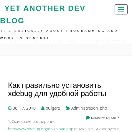
YET ANOTHER DEV
Toggl
naviga
BLOG
IT'S BASICALLY ABOUT PROGRAMMING AND
Home
Administration
WORK IN GENERAL
Как Правильно Установить Xdebug Для Удобной Работы
Как правильно установить
xdebug для удобной работы
08, 17, 2010
bullgare
Administration
,
php
комментария 3
1. Скачиваем расширение —
http://www.xdebug.org/download.php
(я качаю ts) и копируем в