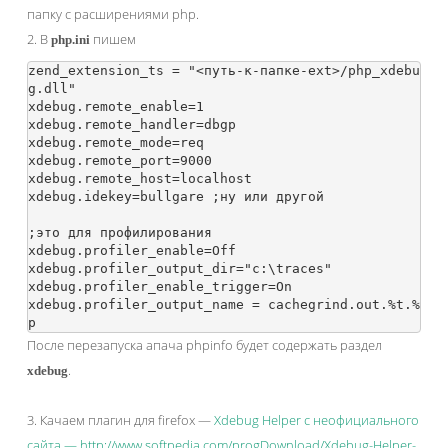
папку с расширениями php.
2. В
пишем
php.ini
zend_extension_ts = "<путь-к-папке-ext>/php_xdebu
g.dll"

xdebug.remote_enable=1

xdebug.remote_handler=dbgp

xdebug.remote_mode=req

xdebug.remote_port=9000

xdebug.remote_host=localhost

xdebug.idekey=bullgare ;ну или другой

;это для профилирования

xdebug.profiler_enable=Off

xdebug.profiler_output_dir="c:\traces"

xdebug.profiler_enable_trigger=On

xdebug.profiler_output_name = cachegrind.out.%t.%
После перезапуска апача phpinfo будет содержать раздел
.
xdebug
3. Качаем плагин для firefox —
Xdebug Helper с неофициального
сайта — http://www.softpedia.com/progDownload/Xdebug-Helper-