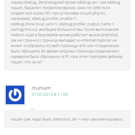
перед xDebug. Zend модулей кроме xdebug нет. сам xdebug
пашет, барахлит профилирование, само по себе логи
создаёт всё норм, НО: при установке опций php.ini,
например: xdebug.profiler_enable=1 ,
xdebug.show_local_vars=1, xdebug.profiler_output_name =
cachegrind.out, вообщем большинства, после выполнения
любого кода в браузере(в хроме работает вызов phpinfo();
как не странно) страница выпадает в «Internet Explorer не
может отобразить эту веб-страницу» в IE или «Соединение
было сброшено Во время загрузки страницы соединение с
сервером было сброшено» в FF, при этом повторяю дебагер
пашет. что за хз?
mumum
:
31.03.2013 в 11:06
нашёл сам. надо было ;extension_dir = «ext» закоментировать