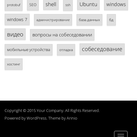
shell
Ubuntu
windows
SEO
protobuf
ssh
windows 7
база данных
бд
администрирование
видео
вопросы на собеседовании
собеседование
мобильные устройства
отладка
хостинг
Copyright © 2015 Your Company. All Rights Reserved.
Powered by
WordPress
. Theme by
Arinio
Toggle