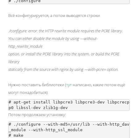
Всё конфигурируется, а потом выводятся строки
./configure: error: the HTTP rewrite module requires the PCRE library.
You can either disable the module by using —without-
http_rewrite_module
option, or install the PCRE library into the system, or build the PCRE
library
statically from the source with nginx by using —with-pcre=
option.
Нужно поставить библиотеки (
тут
написано, какие потом ещё
могут понадобиться)
# apt-get install libpcre3 libpcre3-dev libpcrecp
Потом продолжаем установку:
# ./configure --with-md5=/usr/lib --with-http_dav
_module --with-http_ssl_module

# make
