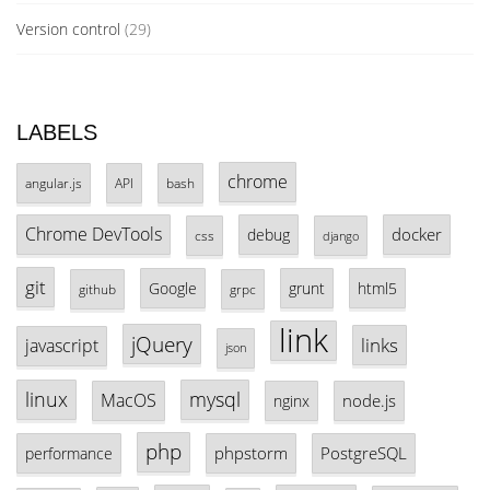
Version control
(29)
LABELS
chrome
angular.js
API
bash
Chrome DevTools
docker
debug
css
django
git
Google
grunt
html5
github
grpc
link
jQuery
links
javascript
json
linux
mysql
MacOS
node.js
nginx
php
phpstorm
PostgreSQL
performance