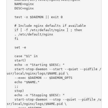
    NAME=nginx

    DESC=nginx

    test -x $DAEMON || exit 0

    # Include nginx defaults if available

    if [ -f /etc/default/nginx ] ; then

    . /etc/default/nginx

    fi

    set -e

    case "$1" in

    start)

    echo -n "Starting $DESC: "

    start-stop-daemon --start --quiet --pidfile /
usr/local/nginx/logs/$NAME.pid \

    --exec $DAEMON -- $DAEMON_OPTS

    echo "$NAME."

    ;;

    stop)

    echo -n "Stopping $DESC: "

    start-stop-daemon --stop --quiet --pidfile /u
sr/local/nginx/logs/$NAME.pid \
