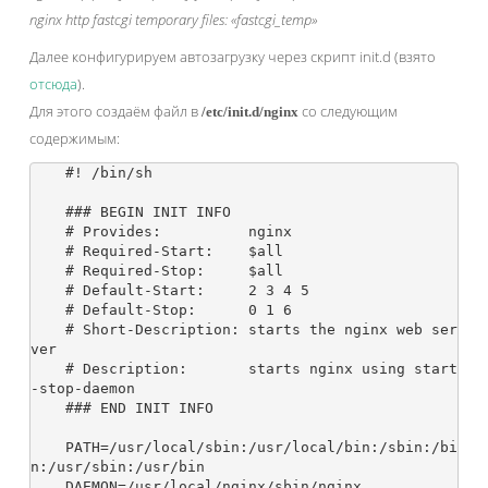
nginx http fastcgi temporary files: «fastcgi_temp»
Далее конфигурируем автозагрузку через скрипт init.d (взято
отсюда
).
Для этого создаём файл в
со следующим
/etc/init.d/nginx
содержимым:
    #! /bin/sh

    ### BEGIN INIT INFO

    # Provides:          nginx

    # Required-Start:    $all

    # Required-Stop:     $all

    # Default-Start:     2 3 4 5

    # Default-Stop:      0 1 6

    # Short-Description: starts the nginx web ser
ver

    # Description:       starts nginx using start
-stop-daemon

    ### END INIT INFO

    PATH=/usr/local/sbin:/usr/local/bin:/sbin:/bi
n:/usr/sbin:/usr/bin

    DAEMON=/usr/local/nginx/sbin/nginx
