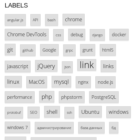
LABELS
chrome
angular.js
API
bash
Chrome DevTools
docker
debug
css
django
git
Google
grunt
html5
github
grpc
link
jQuery
links
javascript
json
linux
mysql
MacOS
node.js
nginx
php
phpstorm
PostgreSQL
performance
shell
Ubuntu
windows
SEO
protobuf
ssh
windows 7
база данных
бд
администрирование