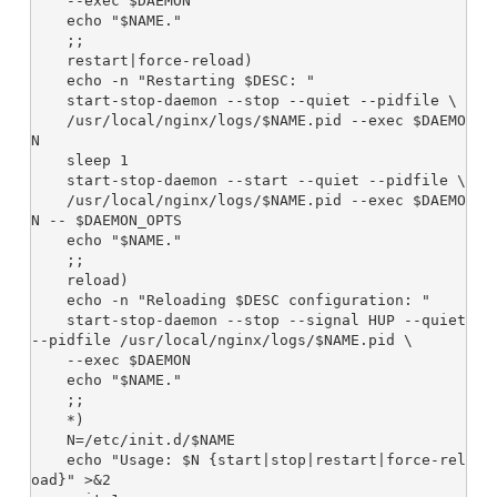
    --exec $DAEMON

    echo "$NAME."

    ;;

    restart|force-reload)

    echo -n "Restarting $DESC: "

    start-stop-daemon --stop --quiet --pidfile \

    /usr/local/nginx/logs/$NAME.pid --exec $DAEMO
N

    sleep 1

    start-stop-daemon --start --quiet --pidfile \

    /usr/local/nginx/logs/$NAME.pid --exec $DAEMO
N -- $DAEMON_OPTS

    echo "$NAME."

    ;;

    reload)

    echo -n "Reloading $DESC configuration: "

    start-stop-daemon --stop --signal HUP --quiet 
--pidfile /usr/local/nginx/logs/$NAME.pid \

    --exec $DAEMON

    echo "$NAME."

    ;;

    *)

    N=/etc/init.d/$NAME

    echo "Usage: $N {start|stop|restart|force-rel
oad}" >&2
