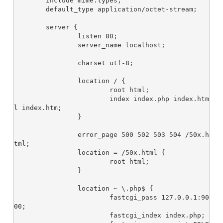
	include mime.types;

	default_type application/octet-stream;

	server {

		listen 80;

		server_name localhost;

		charset utf-8;

		location / {

			root html;

			index index.php index.htm
l index.htm;

		}

		error_page 500 502 503 504 /50x.h
tml;

		location = /50x.html {

			root html;

		}

		location ~ \.php$ {

			fastcgi_pass 127.0.0.1:90
00;

			fastcgi_index index.php;
