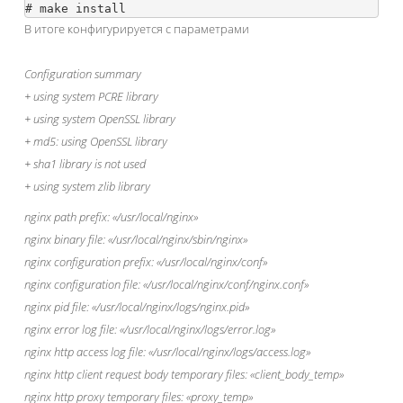
В итоге конфигурируется с параметрами
Configuration summary
+ using system PCRE library
+ using system OpenSSL library
+ md5: using OpenSSL library
+ sha1 library is not used
+ using system zlib library
nginx path prefix: «/usr/local/nginx»
nginx binary file: «/usr/local/nginx/sbin/nginx»
nginx configuration prefix: «/usr/local/nginx/conf»
nginx configuration file: «/usr/local/nginx/conf/nginx.conf»
nginx pid file: «/usr/local/nginx/logs/nginx.pid»
nginx error log file: «/usr/local/nginx/logs/error.log»
nginx http access log file: «/usr/local/nginx/logs/access.log»
nginx http client request body temporary files: «client_body_temp»
nginx http proxy temporary files: «proxy_temp»