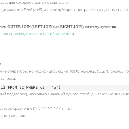
пары, для которых страны не совпадают
 одинаковыми
EmployeeID
, а также дублирование ранее выведенных пар (т.
, чем OUTER JOIN (LEFT JOIN или RIGHT JOIN), поэтому лучше по
ения производительности с объяснением
.
в.
другие операторы, но модифицирующие
INSERT
,
REPLACE
,
DELETE
,
UPDATE
пр
 запроса.
ый подзапрос), несколько значений одного столбца, несколько значен
 сравнение ("=", ">", "<", "<>" и т.д.).
одно значение.