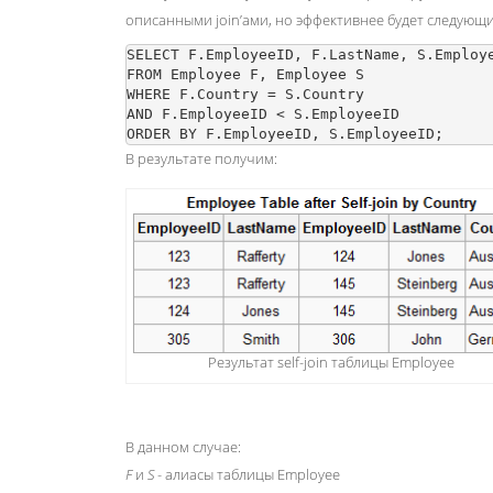
описанными join’ами, но эффективнее будет следующи
SELECT F.EmployeeID, F.LastName, S.Employe
FROM Employee F, Employee S

WHERE F.Country = S.Country

AND F.EmployeeID < S.EmployeeID

В результате получим:
Результат self-join таблицы Employee
В данном случае:
F
и
S
- алиасы таблицы Employee