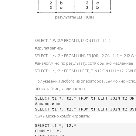
результаты LEFT JOIN
SELECT t1.*, t2.* FROM t1, t2 ON t1.i1 = t2.i2
#другая запись
SELECT t1.*, t2.* FROM t1 INNER JOIN t2 ON t1.i1 = t2.i2 
#аналогично по результату, хотя обычно медленнее
SELECT t1.*, t2.* FROM t1 LEFT JOIN t2 ON t1.i1 = t2.i2 W
При указании любого из операторов
JOIN
можно испол
обеих таблицах одинаковы.
SELECT t1.*, t2.* FROM t1 LEFT JOIN t2 ON 
#аналогично

JOIN
‘ы можно комбинировать:
SELECT t1.*, t2.* 

FROM t1, t2
