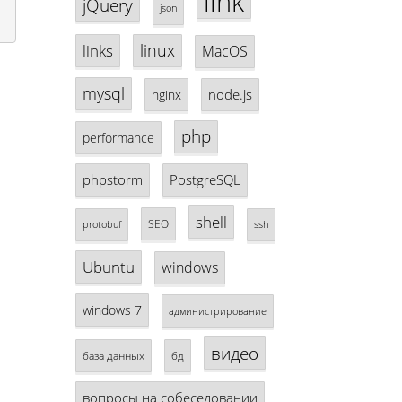
link
jQuery
json
linux
links
MacOS
mysql
node.js
nginx
php
performance
phpstorm
PostgreSQL
shell
SEO
protobuf
ssh
Ubuntu
windows
windows 7
администрирование
видео
база данных
бд
вопросы на собеседовании