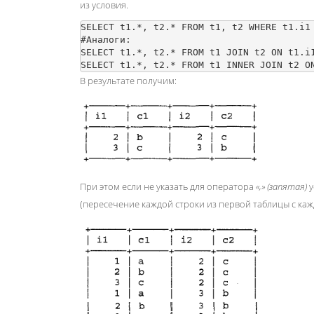
из условия.
SELECT t1.*, t2.* FROM t1, t2 WHERE t1.i1 
#Аналоги:

SELECT t1.*, t2.* FROM t1 JOIN t2 ON t1.i1
В результате получим:
При этом если не указать для оператора
«,» (запятая)
у
(пересечение каждой строки из первой таблицы с каж