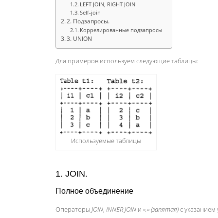
LEFT JOIN, RIGHT JOIN
Self-join
2. Подзапросы.
Коррелированные подзапросы
3. UNION
Для примеров используем следующие таблицы:
Используемые таблицы
1. JOIN.
Полное объединение
Операторы
JOIN
,
INNER JOIN
и
«,» (запятая)
с указанием