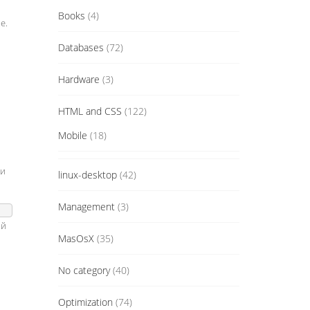
Books
(4)
е.
Databases
(72)
Hardware
(3)
HTML and CSS
(122)
Mobile
(18)
и
linux-desktop
(42)
Management
(3)
ий
MasOsX
(35)
No category
(40)
Optimization
(74)