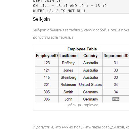
LEFT JOIN t3

ON t1.i = t3.i1 AND t2.i = t3.i2

Self-join
Self-join объединяет таблицу саму с собой. Проще пок
Допустим есть таблица
Таблица Employee
И допустим, что нужно получить пары сотрудников, к