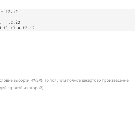
= t2.i2

 = t2.i2

словие выборки
WHERE
, то получим полное декартово произведение
дой строкой из второй):