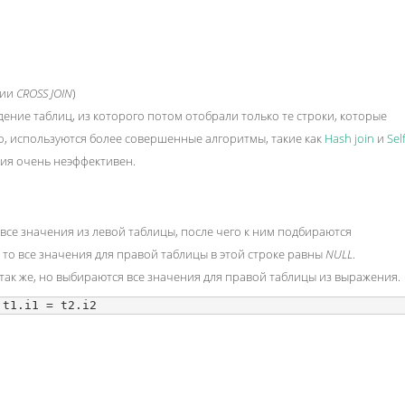
нии
CROSS JOIN
)
ение таблиц, из которого потом отобрали только те строки, которые
но, используются более совершенные алгоритмы, такие как
Hash join
и
Self
ния очень неэффективен.
все значения из левой таблицы, после чего к ним подбираются
 то все значения для правой таблицы в этой строке равны
NULL
.
 так же, но выбираются все значения для правой таблицы из выражения.