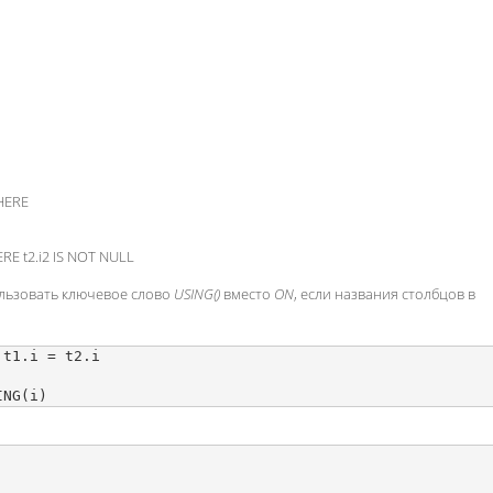
WHERE
HERE t2.i2 IS NOT NULL
ьзовать ключевое слово
USING()
вместо
ON
, если названия столбцов в
t1.i = t2.i
