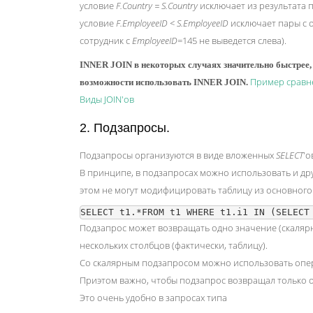
условие
F.Country = S.Country
исключает из результата 
условие
F.EmployeeID < S.EmployeeID
исключает пары с
сотрудник с
EmployeeID
=145 не выведется слева).
INNER JOIN в некоторых случаях значительно быстрее
Пример сравн
возможности использовать INNER JOIN.
Виды JOIN'ов
2. Подзапросы.
Подзапросы организуются в виде вложенных
SELECT
'о
В принципе, в подзапросах можно использовать и 
этом не могут модифицировать таблицу из основного
Подзапрос может возвращать одно значение (скалярн
нескольких столбцов (фактически, таблицу).
Со скалярным подзапросом можно использовать операторы
Приэтом важно, чтобы подзапрос возвращал только 
Это очень удобно в запросах типа