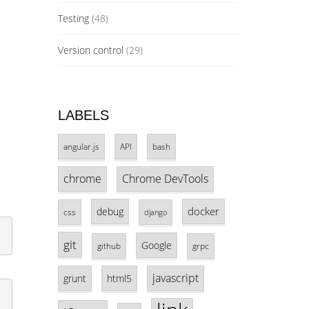
Testing
(48)
Version control
(29)
LABELS
angular.js
API
bash
chrome
Chrome DevTools
docker
debug
css
django
git
Google
github
grpc
javascript
grunt
html5