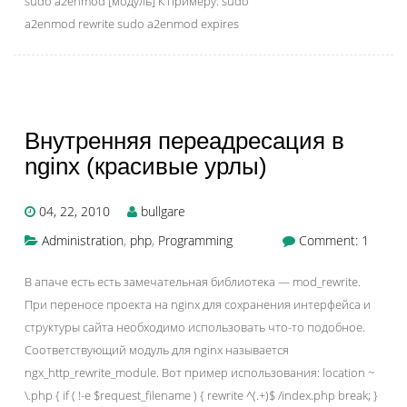
sudo a2enmod [модуль] К примеру: sudo
a2enmod rewrite sudo a2enmod expires
Внутренняя переадресация в
nginx (красивые урлы)
04, 22, 2010
bullgare
Administration
,
php
,
Programming
Comment: 1
В апаче есть есть замечательная библиотека — mod_rewrite.
При переносе проекта на nginx для сохранения интерфейса и
структуры сайта необходимо использовать что-то подобное.
Соответствующий модуль для nginx называется
ngx_http_rewrite_module. Вот пример использования: location ~
\.php { if ( !-e $request_filename ) { rewrite ^(.+)$ /index.php break; }