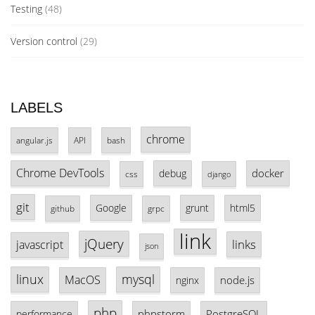
Testing
(48)
Version control
(29)
LABELS
chrome
angular.js
API
bash
Chrome DevTools
docker
debug
css
django
git
Google
grunt
html5
github
grpc
link
jQuery
links
javascript
json
linux
mysql
MacOS
node.js
nginx
php
phpstorm
PostgreSQL
performance