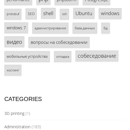
shell
Ubuntu
windows
SEO
protobuf
ssh
windows 7
база данных
бд
администрирование
видео
вопросы на собеседовании
собеседование
мобильные устройства
отладка
хостинг
CATEGORIES
3D printing
(1)
Administration
(183)