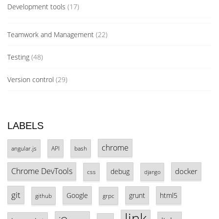
Development tools
(17)
Teamwork and Management
(22)
Testing
(48)
Version control
(29)
LABELS
chrome
angular.js
API
bash
Chrome DevTools
docker
debug
css
django
git
Google
grunt
html5
github
grpc
link