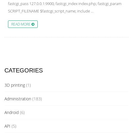
fastcgi_pass 127.0.0.1:9900; fastcgi_index index.php; fastcgi_param
SCRIPT_FILENAME $fastcgi_script_name; include …
READ MORE
CATEGORIES
3D printing
(1)
Administration
(183)
Android
(6)
API
(5)