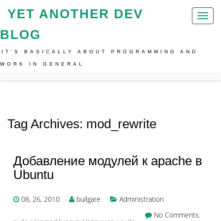
YET ANOTHER DEV
Toggl
naviga
BLOG
IT'S BASICALLY ABOUT PROGRAMMING AND
Home
Mod_rewrite
WORK IN GENERAL
Tag Archives: mod_rewrite
Добавление модулей к apache в
Ubuntu
08, 26, 2010
bullgare
Administration
No Comments.