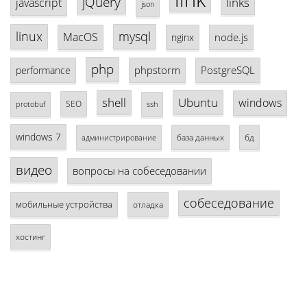
jQuery
links
javascript
json
linux
mysql
MacOS
node.js
nginx
php
phpstorm
PostgreSQL
performance
shell
Ubuntu
windows
SEO
protobuf
ssh
windows 7
база данных
бд
администрирование
видео
вопросы на собеседовании
собеседование
мобильные устройства
отладка
хостинг