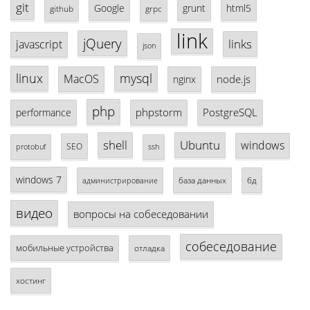
git
Google
grunt
html5
github
grpc
link
jQuery
links
javascript
json
linux
mysql
MacOS
node.js
nginx
php
phpstorm
PostgreSQL
performance
shell
Ubuntu
windows
SEO
protobuf
ssh
windows 7
база данных
бд
администрирование
видео
вопросы на собеседовании
собеседование
мобильные устройства
отладка
хостинг