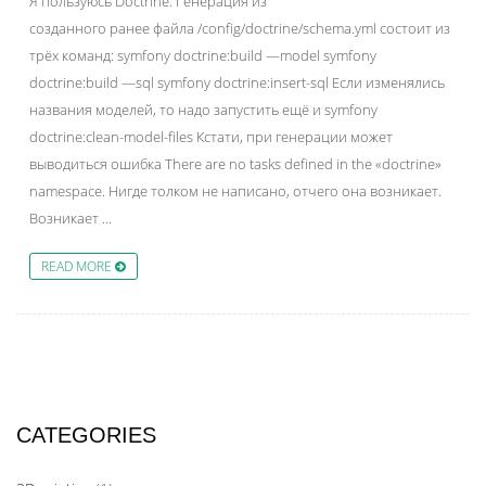
Я пользуюсь Doctrine. Генерация из
созданного ранее файла /config/doctrine/schema.yml состоит из
трёх команд: symfony doctrine:build —model symfony
doctrine:build —sql symfony doctrine:insert-sql Если изменялись
названия моделей, то надо запустить ещё и symfony
doctrine:clean-model-files Кстати, при генерации может
выводиться ошибка There are no tasks defined in the «doctrine»
namespace. Нигде толком не написано, отчего она возникает.
Возникает …
READ MORE
CATEGORIES