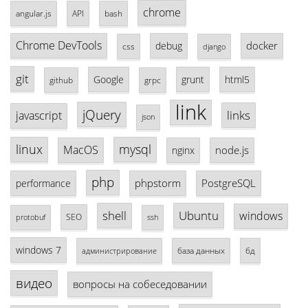
chrome
angular.js
API
bash
Chrome DevTools
docker
debug
css
django
git
Google
grunt
html5
github
grpc
link
jQuery
links
javascript
json
linux
mysql
MacOS
node.js
nginx
php
phpstorm
PostgreSQL
performance
shell
Ubuntu
windows
SEO
protobuf
ssh
windows 7
база данных
бд
администрирование
видео
вопросы на собеседовании