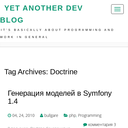
YET ANOTHER DEV
Toggl
naviga
BLOG
IT'S BASICALLY ABOUT PROGRAMMING AND
Home
Doctrine
WORK IN GENERAL
Tag Archives: Doctrine
Генерация моделей в Symfony
1.4
04, 24, 2010
bullgare
php
,
Programming
комментария 3