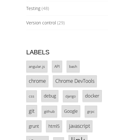
Testing
(48)
Version control
(29)
LABELS
angular.js
API
bash
chrome
Chrome DevTools
docker
debug
css
django
git
Google
github
grpc
javascript
grunt
html5