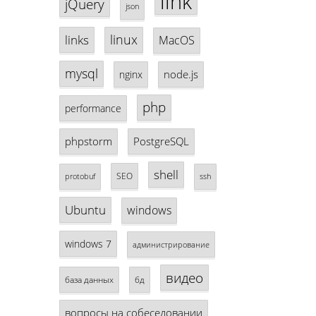
link
jQuery
json
linux
links
MacOS
mysql
node.js
nginx
php
performance
phpstorm
PostgreSQL
shell
SEO
protobuf
ssh
Ubuntu
windows
windows 7
администрирование
видео
база данных
бд
вопросы на собеседовании