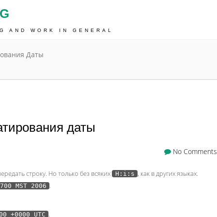
OG
NG AND WORK IN GENERAL
рования Даты
атирования даты
No Comments
редать строку. Но только без всяких
, как в других языках.
H:i:s
.
700 MST 2006
.
00 +0000 UTC