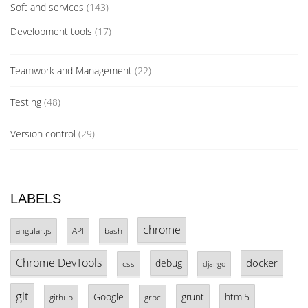
Soft and services
(143)
Development tools
(17)
Teamwork and Management
(22)
Testing
(48)
Version control
(29)
LABELS
chrome
angular.js
API
bash
Chrome DevTools
docker
debug
css
django
git
Google
grunt
html5
github
grpc