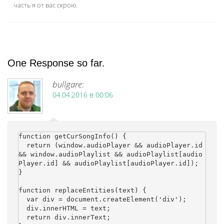
часть я от вас скрою.
One Response so far.
bullgare
:
04.04.2016 в 00:06
function getCurSongInfo() {

  return (window.audioPlayer && audioPlayer.id 
&& window.audioPlaylist && audioPlaylist[audio
Player.id] && audioPlaylist[audioPlayer.id]);

}

function replaceEntities(text) {

  var div = document.createElement('div');

  div.innerHTML = text;

  return div.innerText;
