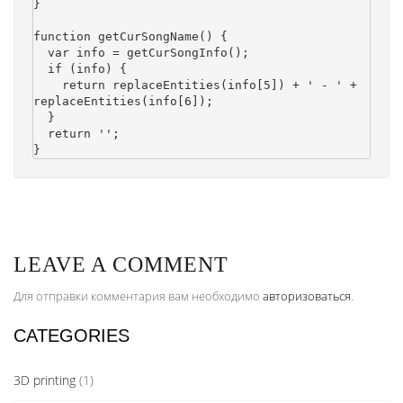
}

function getCurSongName() {

  var info = getCurSongInfo();

  if (info) {

    return replaceEntities(info[5]) + ' - ' + 
replaceEntities(info[6]);

  }

  return '';

LEAVE A COMMENT
Для отправки комментария вам необходимо
авторизоваться
.
CATEGORIES
3D printing
(1)