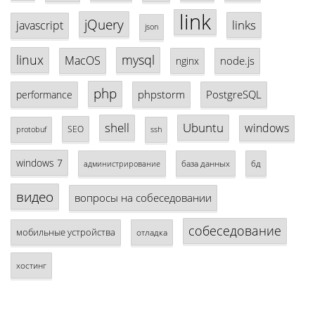
link
jQuery
links
javascript
json
linux
mysql
MacOS
node.js
nginx
php
phpstorm
PostgreSQL
performance
shell
Ubuntu
windows
SEO
protobuf
ssh
windows 7
база данных
бд
администрирование
видео
вопросы на собеседовании
собеседование
мобильные устройства
отладка
хостинг