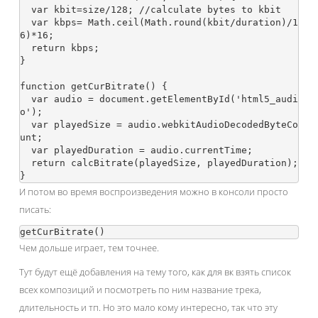
  var kbit=size/128; //calculate bytes to kbit

  var kbps= Math.ceil(Math.round(kbit/duration)/1
6)*16;

  return kbps;

}

function getCurBitrate() {

  var audio = document.getElementById('html5_audi
o');

  var playedSize = audio.webkitAudioDecodedByteCo
unt;

  var playedDuration = audio.currentTime;

  return calcBitrate(playedSize, playedDuration);

И потом во время воспроизведения можно в консоли просто
писать:
Чем дольше играет, тем точнее.
Тут будут ещё добавления на тему того, как для вк взять список
всех композиций и посмотреть по ним название трека,
длительность и тп. Но это мало кому интересно, так что эту