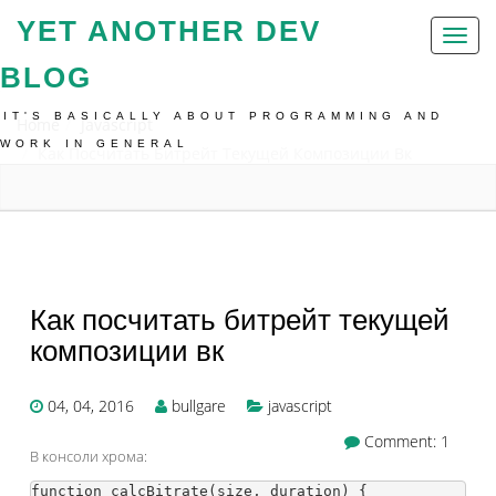
YET ANOTHER DEV
Toggl
naviga
BLOG
IT'S BASICALLY ABOUT PROGRAMMING AND
Home
Javascript
WORK IN GENERAL
Как Посчитать Битрейт Текущей Композиции Вк
Как посчитать битрейт текущей
композиции вк
04, 04, 2016
bullgare
javascript
Comment: 1
В консоли хрома:
function calcBitrate(size, duration) {
