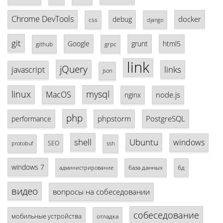
Chrome DevTools
docker
debug
css
django
git
Google
grunt
html5
github
grpc
link
jQuery
links
javascript
json
linux
mysql
MacOS
node.js
nginx
php
phpstorm
PostgreSQL
performance
shell
Ubuntu
windows
SEO
protobuf
ssh
windows 7
база данных
бд
администрирование
видео
вопросы на собеседовании
собеседование
мобильные устройства
отладка