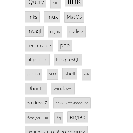
link
jQuery
json
linux
links
MacOS
mysql
node.js
nginx
php
performance
phpstorm
PostgreSQL
shell
SEO
protobuf
ssh
Ubuntu
windows
windows 7
администрирование
видео
база данных
бд
вопросы на собеседовании