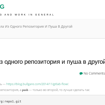
OG
NG AND WORK IN GENERAL
лла Из Одного Репозитория И Пуша В Другой
з одного репозитория и пуша в друго
No Comments
есь —
https://blog.bullgare.com/2014/11/gitlab-flow/
.
репозитория, а
— только во второй, то лучше сделать так:
push
g:repo1.git
