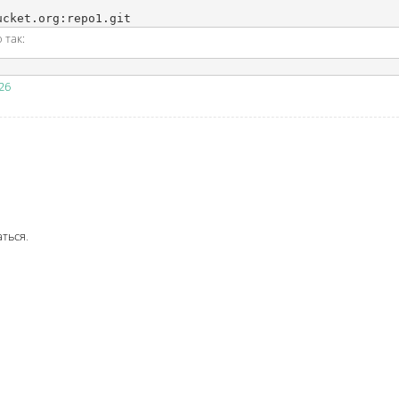
 так:
26
аться
.