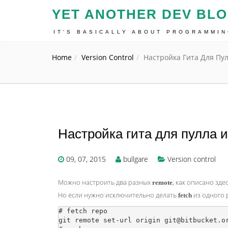
YET ANOTHER DEV BL
IT'S BASICALLY ABOUT PROGRAMMI
Home
Version Control
Настройка Гита Для Пу
Настройка гита для пулла и
09, 07, 2015
bullgare
Version control
Можно настроить два разных
, как описано зд
remote
Но если нужно исключительно делать
из одного 
fetch
# fetch repo

git remote set-url origin git@bitbucket.or