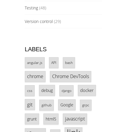
Testing
(48)
Version control
(29)
LABELS
angular.js
API
bash
chrome
Chrome DevTools
docker
debug
css
django
git
Google
github
grpc
javascript
grunt
html5