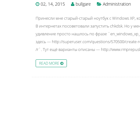
02, 14, 2015
bullgare
Administration
Принесли мне старый-старый ноутбук с Windows XP
В интернетах посоветовали запустить chkdsk. Но у ме
удивление просто нашлось по фразе `en_windows_xp_pro
здесь — http://superuser.com/questions/570500/create-
/r`. Тут ещё варианты описаны — http://www.rmprepusb.
READ MORE