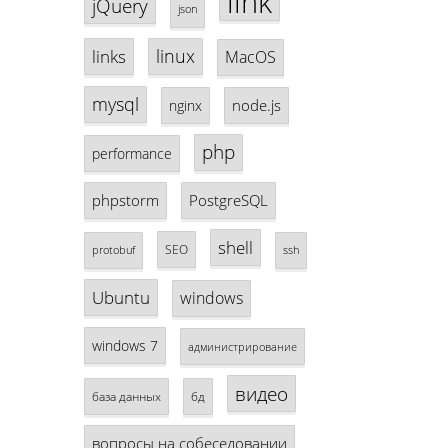
link
jQuery
json
linux
links
MacOS
mysql
node.js
nginx
php
performance
phpstorm
PostgreSQL
shell
SEO
protobuf
ssh
Ubuntu
windows
windows 7
администрирование
видео
база данных
бд
вопросы на собеседовании