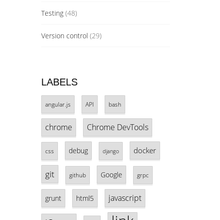
Testing
(48)
Version control
(29)
LABELS
angular.js
API
bash
chrome
Chrome DevTools
docker
debug
css
django
git
Google
github
grpc
javascript
grunt
html5