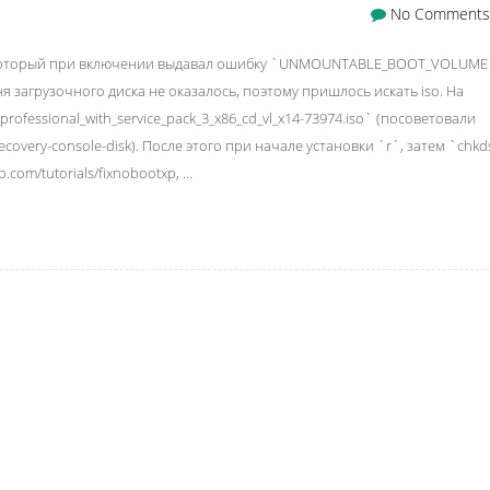
No Comments
, который при включении выдавал ошибку `UNMOUNTABLE_BOOT_VOLUME
ня загрузочного диска не оказалось, поэтому пришлось искать iso. На
fessional_with_service_pack_3_x86_cd_vl_x14-73974.iso` (посоветовали
recovery-console-disk). После этого при начале установки `r`, затем `chkd
com/tutorials/fixnobootxp, …