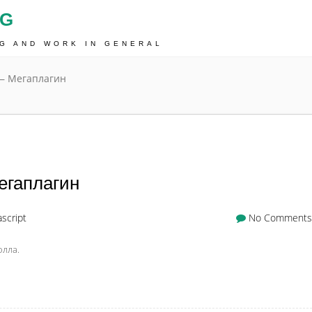
OG
NG AND WORK IN GENERAL
— Мегаплагин
егаплагин
ascript
No Comments
олла.