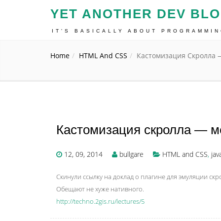
YET ANOTHER DEV BL
IT'S BASICALLY ABOUT PROGRAMMI
Home
HTML And CSS
Кастомизация Скролла 
Кастомизация скролла — м
12, 09, 2014
bullgare
HTML and CSS
,
jav
Скинули ссылку на доклад о плагине для эмуляции скр
Обещают не хуже нативного.
http://techno.2gis.ru/lectures/5