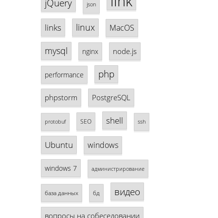
link
jQuery
json
linux
links
MacOS
mysql
node.js
nginx
php
performance
phpstorm
PostgreSQL
shell
SEO
protobuf
ssh
Ubuntu
windows
windows 7
администрирование
видео
база данных
бд
вопросы на собеседовании