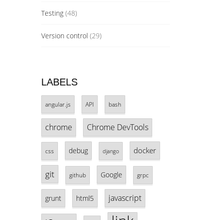
Testing
(48)
Version control
(29)
LABELS
angular.js
API
bash
chrome
Chrome DevTools
docker
debug
css
django
git
Google
github
grpc
javascript
grunt
html5