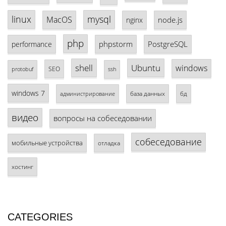
linux
mysql
MacOS
node.js
nginx
php
phpstorm
PostgreSQL
performance
shell
Ubuntu
windows
SEO
protobuf
ssh
windows 7
база данных
бд
администрирование
видео
вопросы на собеседовании
собеседование
мобильные устройства
отладка
хостинг
CATEGORIES