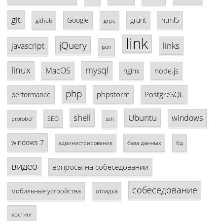
git
Google
grunt
html5
github
grpc
link
jQuery
links
javascript
json
linux
mysql
MacOS
node.js
nginx
php
phpstorm
PostgreSQL
performance
shell
Ubuntu
windows
SEO
protobuf
ssh
windows 7
база данных
бд
администрирование
видео
вопросы на собеседовании
собеседование
мобильные устройства
отладка
хостинг