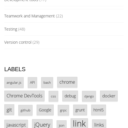
Teamwork and Management
(22)
Testing
(48)
Version control
(29)
LABELS
chrome
angular.js
API
bash
Chrome DevTools
docker
debug
css
django
git
Google
grunt
html5
github
grpc
link
jQuery
links
javascript
json