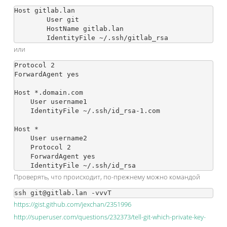
Host gitlab.lan

        User git

        HostName gitlab.lan

или
Protocol 2

ForwardAgent yes

Host *.domain.com

    User username1

    IdentityFile ~/.ssh/id_rsa-1.com

Host *

    User username2

    Protocol 2

    ForwardAgent yes

Проверять, что происходит, по-прежнему можно командой
https://gist.github.com/jexchan/2351996
http://superuser.com/questions/232373/tell-git-which-private-key-