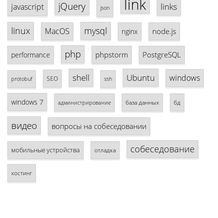
link
jQuery
links
javascript
json
linux
mysql
MacOS
node.js
nginx
php
phpstorm
PostgreSQL
performance
shell
Ubuntu
windows
SEO
protobuf
ssh
windows 7
база данных
бд
администрирование
видео
вопросы на собеседовании
собеседование
мобильные устройства
отладка
хостинг