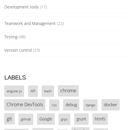
Development tools
(17)
Teamwork and Management
(22)
Testing
(48)
Version control
(29)
LABELS
chrome
angular.js
API
bash
Chrome DevTools
docker
debug
css
django
git
Google
grunt
html5
github
grpc