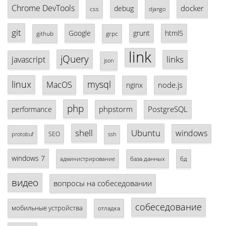
Chrome DevTools
docker
debug
css
django
git
Google
grunt
html5
github
grpc
link
jQuery
links
javascript
json
linux
mysql
MacOS
node.js
nginx
php
phpstorm
PostgreSQL
performance
shell
Ubuntu
windows
SEO
protobuf
ssh
windows 7
база данных
бд
администрирование
видео
вопросы на собеседовании
собеседование
мобильные устройства
отладка