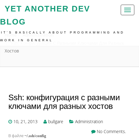
YET ANOTHER DEV
Toggl
naviga
BLOG
IT'S BASICALLY ABOUT PROGRAMMING AND
Home
Administration
WORK IN GENERAL
Ssh: Конфигурация С Разными Ключами Для Разных
Хостов
Ssh: конфигурация с разными
ключами для разных хостов
10, 21, 2013
bullgare
Administration
No Comments.
В файле
~/.ssh/config