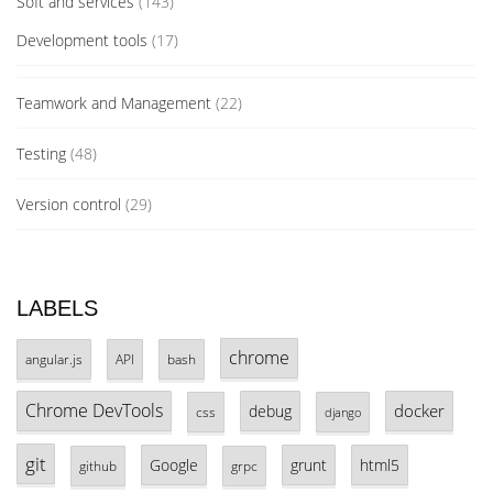
Soft and services
(143)
Development tools
(17)
Teamwork and Management
(22)
Testing
(48)
Version control
(29)
LABELS
chrome
angular.js
API
bash
Chrome DevTools
docker
debug
css
django
git
Google
grunt
html5
github
grpc