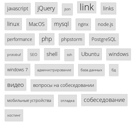
link
jQuery
links
javascript
json
linux
mysql
MacOS
node.js
nginx
php
phpstorm
PostgreSQL
performance
shell
Ubuntu
windows
SEO
protobuf
ssh
windows 7
база данных
бд
администрирование
видео
вопросы на собеседовании
собеседование
мобильные устройства
отладка
хостинг