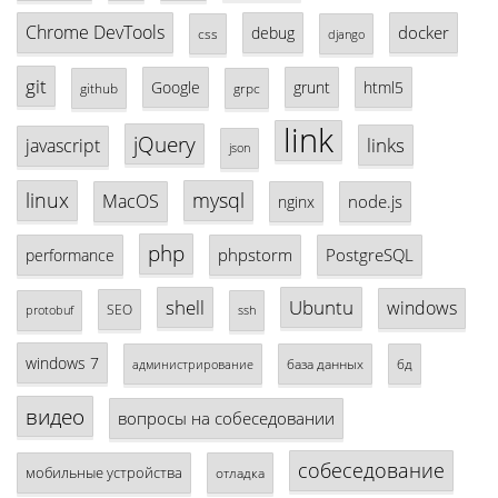
Chrome DevTools
docker
debug
css
django
git
Google
grunt
html5
github
grpc
link
jQuery
links
javascript
json
linux
mysql
MacOS
node.js
nginx
php
phpstorm
PostgreSQL
performance
shell
Ubuntu
windows
SEO
protobuf
ssh
windows 7
база данных
бд
администрирование
видео
вопросы на собеседовании
собеседование
мобильные устройства
отладка