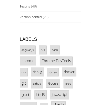
Testing
(48)
Version control
(29)
LABELS
angular.js
API
bash
chrome
Chrome DevTools
docker
debug
css
django
git
Google
github
grpc
javascript
grunt
html5