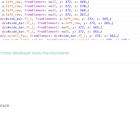
chrome-developer-tools-monitorevents
аться
.