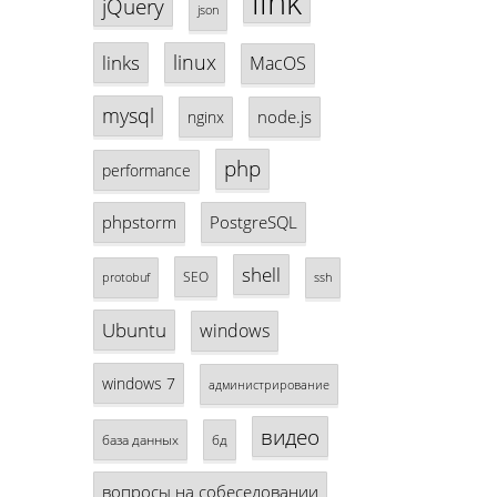
link
jQuery
json
linux
links
MacOS
mysql
node.js
nginx
php
performance
phpstorm
PostgreSQL
shell
SEO
protobuf
ssh
Ubuntu
windows
windows 7
администрирование
видео
база данных
бд
вопросы на собеседовании