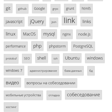
git
Google
grunt
html5
github
grpc
link
jQuery
links
javascript
json
linux
mysql
MacOS
node.js
nginx
php
phpstorm
PostgreSQL
performance
shell
Ubuntu
windows
SEO
protobuf
ssh
windows 7
база данных
бд
администрирование
видео
вопросы на собеседовании
собеседование
мобильные устройства
отладка
хостинг