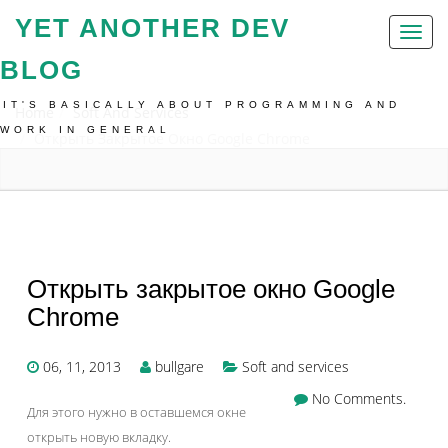
YET ANOTHER DEV
Toggl
naviga
BLOG
IT'S BASICALLY ABOUT PROGRAMMING AND
Home
Soft And Services
WORK IN GENERAL
Открыть Закрытое Окно Google Chrome
Открыть закрытое окно Google
Chrome
06, 11, 2013
bullgare
Soft and services
No Comments.
Для этого нужно в оставшемся окне
открыть новую вкладку.