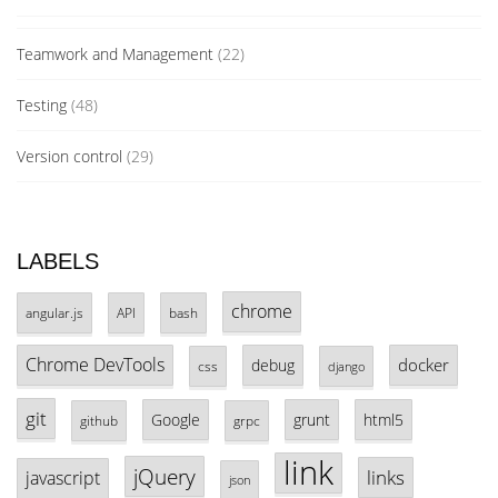
Teamwork and Management
(22)
Testing
(48)
Version control
(29)
LABELS
chrome
angular.js
API
bash
Chrome DevTools
docker
debug
css
django
git
Google
grunt
html5
github
grpc
link
jQuery
links
javascript
json