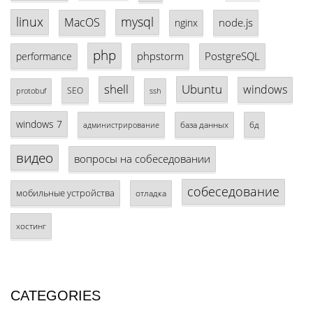
linux
mysql
MacOS
node.js
nginx
php
phpstorm
PostgreSQL
performance
shell
Ubuntu
windows
SEO
protobuf
ssh
windows 7
база данных
бд
администрирование
видео
вопросы на собеседовании
собеседование
мобильные устройства
отладка
хостинг
CATEGORIES