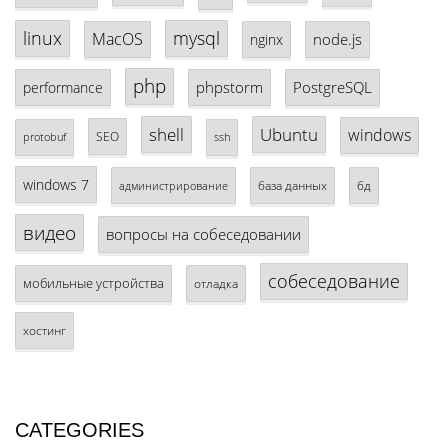
linux
mysql
MacOS
node.js
nginx
php
phpstorm
PostgreSQL
performance
shell
Ubuntu
windows
SEO
protobuf
ssh
windows 7
база данных
бд
администрирование
видео
вопросы на собеседовании
собеседование
мобильные устройства
отладка
хостинг
CATEGORIES