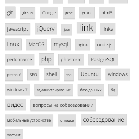
git
Google
grunt
html5
github
grpc
link
jQuery
links
javascript
json
linux
mysql
MacOS
node.js
nginx
php
phpstorm
PostgreSQL
performance
shell
Ubuntu
windows
SEO
protobuf
ssh
windows 7
база данных
бд
администрирование
видео
вопросы на собеседовании
собеседование
мобильные устройства
отладка
хостинг