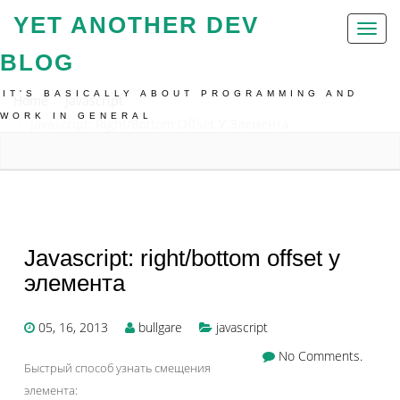
YET ANOTHER DEV
Toggl
naviga
BLOG
IT'S BASICALLY ABOUT PROGRAMMING AND
Home
Javascript
WORK IN GENERAL
Javascript: Right/bottom Offset У Элемента
Javascript: right/bottom offset у
элемента
05, 16, 2013
bullgare
javascript
No Comments.
Быстрый способ узнать смещения
элемента: