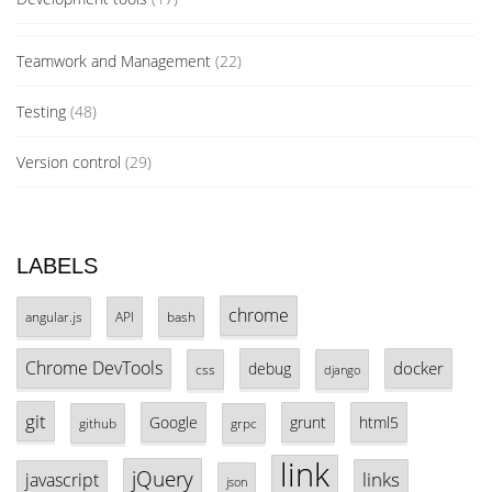
Teamwork and Management
(22)
Testing
(48)
Version control
(29)
LABELS
chrome
angular.js
API
bash
Chrome DevTools
docker
debug
css
django
git
Google
grunt
html5
github
grpc
link
jQuery
links
javascript
json