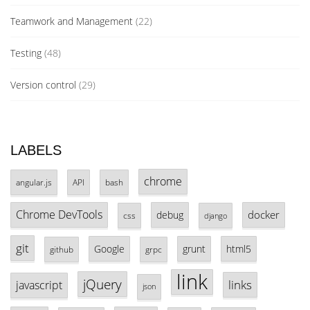
Teamwork and Management
(22)
Testing
(48)
Version control
(29)
LABELS
chrome
angular.js
API
bash
Chrome DevTools
docker
debug
css
django
git
Google
grunt
html5
github
grpc
link
jQuery
links
javascript
json