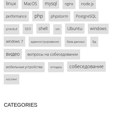
linux
mysql
MacOS
node.js
nginx
php
phpstorm
PostgreSQL
performance
shell
Ubuntu
windows
SEO
protobuf
ssh
windows 7
база данных
бд
администрирование
видео
вопросы на собеседовании
собеседование
мобильные устройства
отладка
хостинг
CATEGORIES