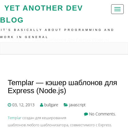
YET ANOTHER DEV
Toggl
naviga
BLOG
IT'S BASICALLY ABOUT PROGRAMMING AND
Home
Javascript
WORK IN GENERAL
Templar — Кэшер Шаблонов Для Express (Node.js)
Templar — кэшер шаблонов для
Express (Node.js)
03, 12, 2013
bullgare
javascript
No Comments.
Templar
создан для кеширования
шаблонов любого шаблонизатора, совместимого с Express.