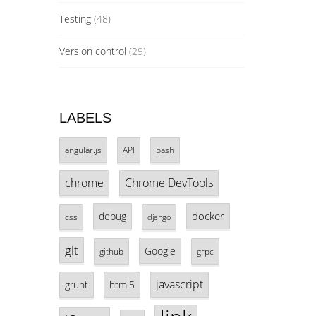
Testing
(48)
Version control
(29)
LABELS
angular.js
API
bash
chrome
Chrome DevTools
docker
debug
css
django
git
Google
github
grpc
javascript
grunt
html5