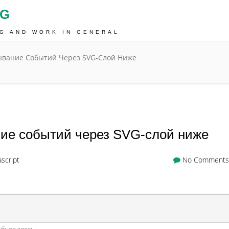
OG
NG AND WORK IN GENERAL
сывание Событий Через SVG-Слой Ниже
ание событий через SVG-слой ниже
ascript
No Comments