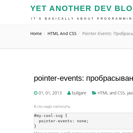
YET ANOTHER DEV BL
IT'S BASICALLY ABOUT PROGRAMMI
Home
HTML And CSS
Pointer-Events: Пробра
pointer-events: пробрасыв
01, 01, 2013
bullgare
HTML and CSS
,
jav
В css надо написать:
#my-cool-svg {

  pointer-events: none;

}