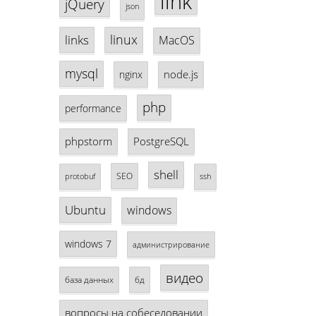
link
jQuery
json
linux
links
MacOS
mysql
node.js
nginx
php
performance
phpstorm
PostgreSQL
shell
SEO
protobuf
ssh
Ubuntu
windows
windows 7
администрирование
видео
база данных
бд
вопросы на собеседовании