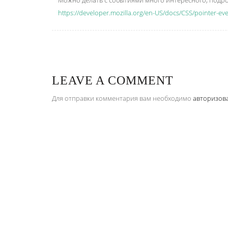
Можно делать с событиями много интересного, подро
https://developer.mozilla.org/en-US/docs/CSS/pointer-ev
LEAVE A COMMENT
Для отправки комментария вам необходимо
авторизов