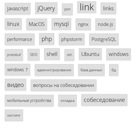
link
jQuery
links
javascript
json
linux
mysql
MacOS
node.js
nginx
php
phpstorm
PostgreSQL
performance
shell
Ubuntu
windows
SEO
protobuf
ssh
windows 7
база данных
бд
администрирование
видео
вопросы на собеседовании
собеседование
мобильные устройства
отладка
хостинг