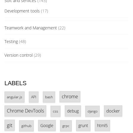
Soft and services
(143)
Development tools
(17)
Teamwork and Management
(22)
Testing
(48)
Version control
(29)
LABELS
chrome
angular.js
API
bash
Chrome DevTools
docker
debug
css
django
git
Google
grunt
html5
github
grpc