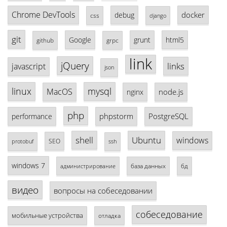
Chrome DevTools
docker
debug
css
django
git
Google
grunt
html5
github
grpc
link
jQuery
links
javascript
json
linux
mysql
MacOS
node.js
nginx
php
phpstorm
PostgreSQL
performance
shell
Ubuntu
windows
SEO
protobuf
ssh
windows 7
база данных
бд
администрирование
видео
вопросы на собеседовании
собеседование
мобильные устройства
отладка