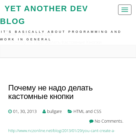
YET ANOTHER DEV
Toggl
naviga
BLOG
IT'S BASICALLY ABOUT PROGRAMMING AND
Home
HTML And CSS
WORK IN GENERAL
Почему Не Надо Делать Кастомные Кнопки
Почему не надо делать
кастомные кнопки
01, 30, 2013
bullgare
HTML and CSS
No Comments.
http://www.nczonline.net/blog/2013/01/29/you-cant-create-a-