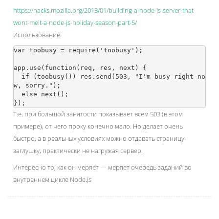
https://hacks.mozilla.org/2013/01/building-a-node-js-server-that-
wont-melt-a-node-js-holiday-season-part-5/
Использование:
var toobusy = require('toobusy');

app.use(function(req, res, next) {

  if (toobusy()) res.send(503, "I'm busy right no
w, sorry.");

  else next();

Т.е. при большой занятости показывает всем 503 (в этом
примере), от чего проку конечно мало. Но делает очень
быстро, а в реальных условиях можно отдавать страницу-
заглушку, практически не нагружая сервер.
Интересно то, как он меряет — меряет очередь заданий во
внутреннем цикле Node.js