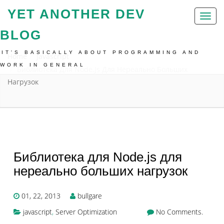
YET ANOTHER DEV
Toggl
naviga
BLOG
IT'S BASICALLY ABOUT PROGRAMMING AND
Home
Javascript
WORK IN GENERAL
Библиотека Для Node.js Для Нереально Больших
Нагрузок
Библиотека для Node.js для
нереально больших нагрузок
01, 22, 2013
bullgare
javascript
,
Server Optimization
No Comments.