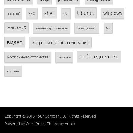
shell
Ubuntu
windows
SEO
protobuf
ssh
windows 7
база данных
бд
администрирование
видео
вопросы на собеседовании
собеседование
мобильные устройства
отладка
хостинг
Copyright © 2015 Your Company. All Rights Reserved.
Powered by
WordPress
. Theme by
Arinio