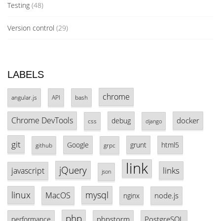
Testing
(48)
Version control
(29)
LABELS
chrome
angular.js
API
bash
Chrome DevTools
docker
debug
css
django
git
Google
grunt
html5
github
grpc
link
jQuery
links
javascript
json
linux
mysql
MacOS
node.js
nginx
php
phpstorm
PostgreSQL
performance