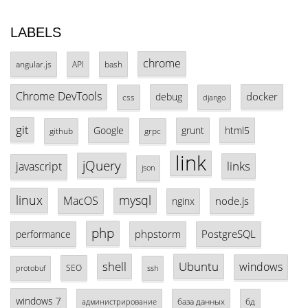
LABELS
chrome
angular.js
API
bash
Chrome DevTools
docker
debug
css
django
git
Google
grunt
html5
github
grpc
link
jQuery
links
javascript
json
linux
mysql
MacOS
node.js
nginx
php
phpstorm
PostgreSQL
performance
shell
Ubuntu
windows
SEO
protobuf
ssh
windows 7
база данных
бд
администрирование