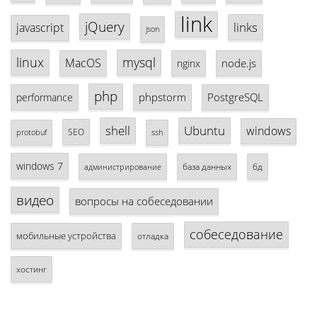
link
jQuery
links
javascript
json
linux
mysql
MacOS
node.js
nginx
php
phpstorm
PostgreSQL
performance
shell
Ubuntu
windows
SEO
protobuf
ssh
windows 7
база данных
бд
администрирование
видео
вопросы на собеседовании
собеседование
мобильные устройства
отладка
хостинг