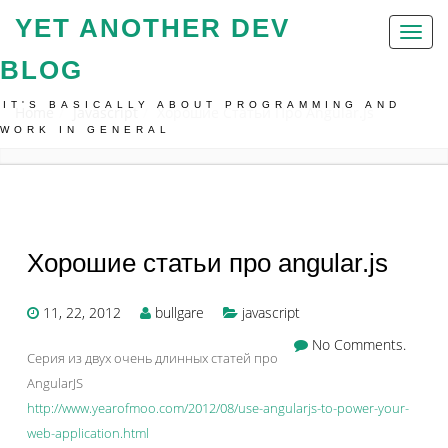
YET ANOTHER DEV
Toggl
naviga
BLOG
IT'S BASICALLY ABOUT PROGRAMMING AND
Home
Javascript
Хорошие Статьи Про Angular.js
WORK IN GENERAL
Хорошие статьи про angular.js
11, 22, 2012
bullgare
javascript
No Comments.
Серия из двух очень длинных статей про
AngularJS
http://www.yearofmoo.com/2012/08/use-angularjs-to-power-your-
web-application.html