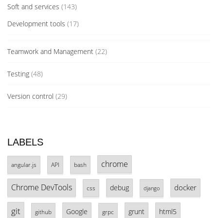
Soft and services
(143)
Development tools
(17)
Teamwork and Management
(22)
Testing
(48)
Version control
(29)
LABELS
chrome
angular.js
API
bash
Chrome DevTools
docker
debug
css
django
git
Google
grunt
html5
github
grpc