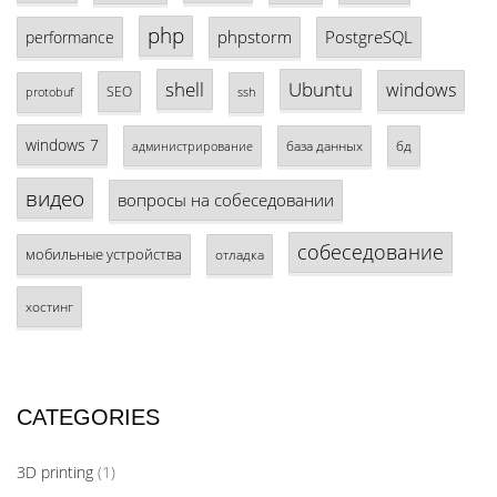
php
phpstorm
PostgreSQL
performance
shell
Ubuntu
windows
SEO
protobuf
ssh
windows 7
база данных
бд
администрирование
видео
вопросы на собеседовании
собеседование
мобильные устройства
отладка
хостинг
CATEGORIES
3D printing
(1)