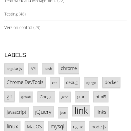
Teamwork and Management
(22)
Testing
(48)
Version control
(29)
LABELS
chrome
angular.js
API
bash
Chrome DevTools
docker
debug
css
django
git
Google
grunt
html5
github
grpc
link
jQuery
links
javascript
json
linux
mysql
MacOS
node.js
nginx