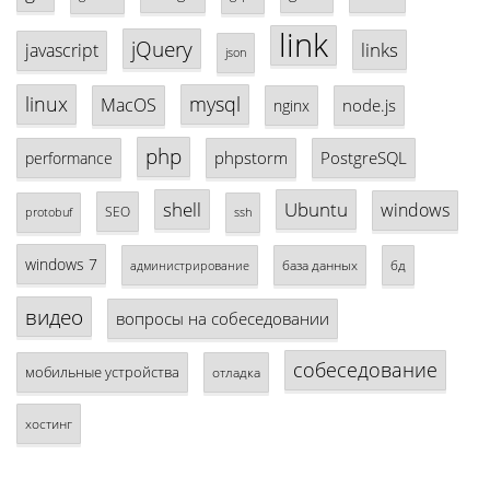
link
jQuery
links
javascript
json
linux
mysql
MacOS
node.js
nginx
php
phpstorm
PostgreSQL
performance
shell
Ubuntu
windows
SEO
protobuf
ssh
windows 7
база данных
бд
администрирование
видео
вопросы на собеседовании
собеседование
мобильные устройства
отладка
хостинг