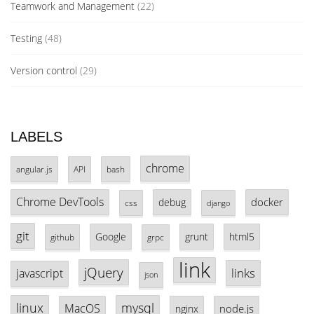
Teamwork and Management
(22)
Testing
(48)
Version control
(29)
LABELS
chrome
angular.js
API
bash
Chrome DevTools
docker
debug
css
django
git
Google
grunt
html5
github
grpc
link
jQuery
links
javascript
json
linux
mysql
MacOS
node.js
nginx