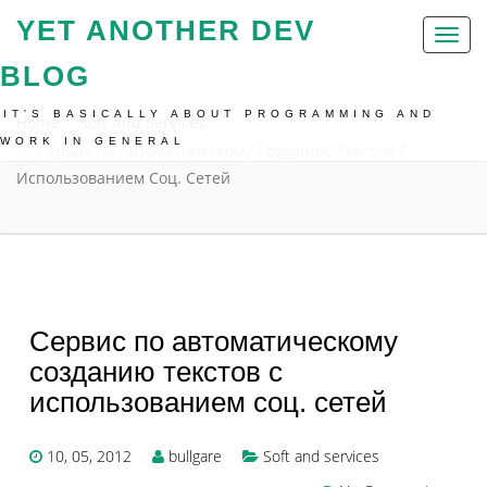
YET ANOTHER DEV
Toggl
naviga
BLOG
IT'S BASICALLY ABOUT PROGRAMMING AND
Home
Soft And Services
WORK IN GENERAL
Сервис По Автоматическому Созданию Текстов С
Использованием Соц. Сетей
Сервис по автоматическому
созданию текстов с
использованием соц. сетей
10, 05, 2012
bullgare
Soft and services