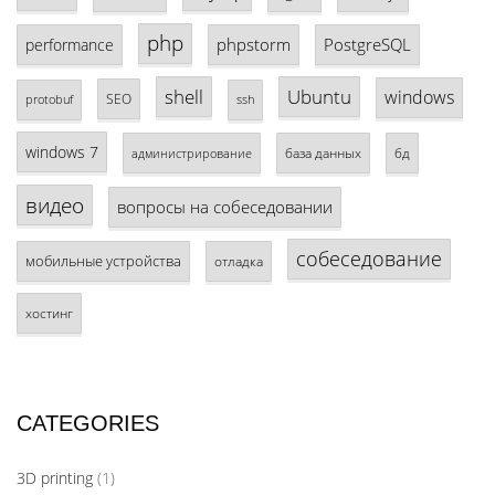
php
phpstorm
PostgreSQL
performance
shell
Ubuntu
windows
SEO
protobuf
ssh
windows 7
база данных
бд
администрирование
видео
вопросы на собеседовании
собеседование
мобильные устройства
отладка
хостинг
CATEGORIES
3D printing
(1)