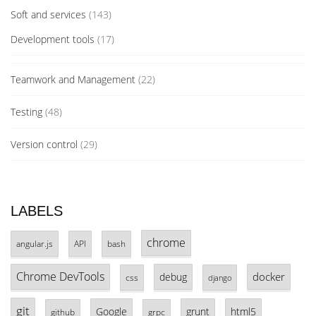
Soft and services
(143)
Development tools
(17)
Teamwork and Management
(22)
Testing
(48)
Version control
(29)
LABELS
chrome
angular.js
API
bash
Chrome DevTools
docker
debug
css
django
git
Google
grunt
html5
github
grpc