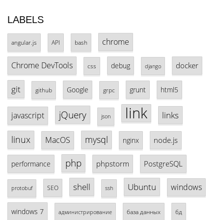
LABELS
chrome
angular.js
API
bash
Chrome DevTools
docker
debug
css
django
git
Google
grunt
html5
github
grpc
link
jQuery
links
javascript
json
linux
mysql
MacOS
node.js
nginx
php
phpstorm
PostgreSQL
performance
shell
Ubuntu
windows
SEO
protobuf
ssh
windows 7
база данных
бд
администрирование