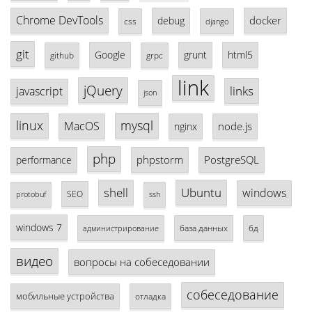
Chrome DevTools
docker
debug
css
django
git
Google
grunt
html5
github
grpc
link
jQuery
links
javascript
json
linux
mysql
MacOS
node.js
nginx
php
phpstorm
PostgreSQL
performance
shell
Ubuntu
windows
SEO
protobuf
ssh
windows 7
база данных
бд
администрирование
видео
вопросы на собеседовании
собеседование
мобильные устройства
отладка