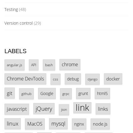
Testing
(48)
Version control
(29)
LABELS
chrome
angular.js
API
bash
Chrome DevTools
docker
debug
css
django
git
Google
grunt
html5
github
grpc
link
jQuery
links
javascript
json
linux
mysql
MacOS
node.js
nginx