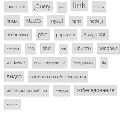
link
jQuery
links
javascript
json
linux
mysql
MacOS
node.js
nginx
php
phpstorm
PostgreSQL
performance
shell
Ubuntu
windows
SEO
protobuf
ssh
windows 7
база данных
бд
администрирование
видео
вопросы на собеседовании
собеседование
мобильные устройства
отладка
хостинг