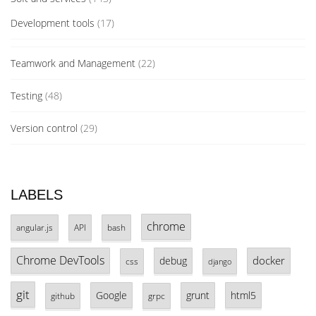
Development tools
(17)
Teamwork and Management
(22)
Testing
(48)
Version control
(29)
LABELS
chrome
angular.js
API
bash
Chrome DevTools
docker
debug
css
django
git
Google
grunt
html5
github
grpc