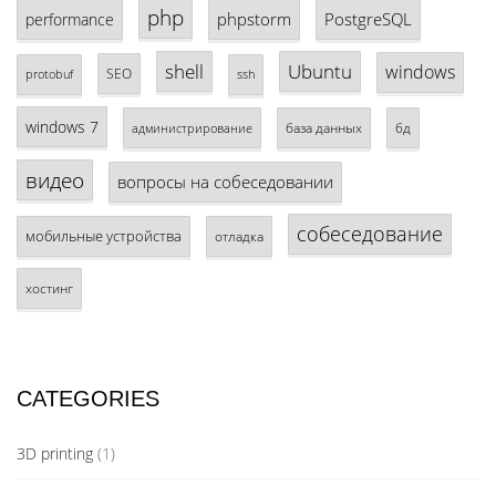
php
phpstorm
PostgreSQL
performance
shell
Ubuntu
windows
SEO
protobuf
ssh
windows 7
база данных
бд
администрирование
видео
вопросы на собеседовании
собеседование
мобильные устройства
отладка
хостинг
CATEGORIES
3D printing
(1)