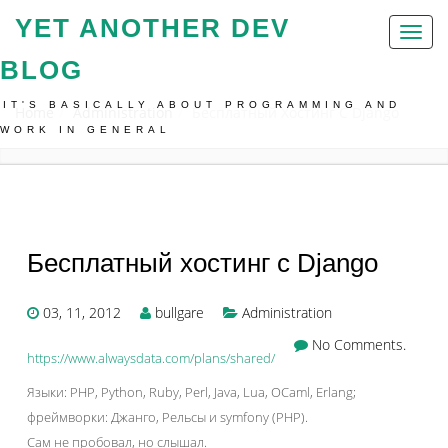
YET ANOTHER DEV
Toggl
naviga
BLOG
IT'S BASICALLY ABOUT PROGRAMMING AND
Home
Administration
Бесплатный Хостинг С Django
WORK IN GENERAL
Бесплатный хостинг с Django
03, 11, 2012
bullgare
Administration
No Comments.
https://www.alwaysdata.com/plans/shared/
Языки: PHP, Python, Ruby, Perl, Java, Lua, OCaml, Erlang;
фреймворки: Джанго, Рельсы и symfony (PHP).
Сам не пробовал, но слышал.