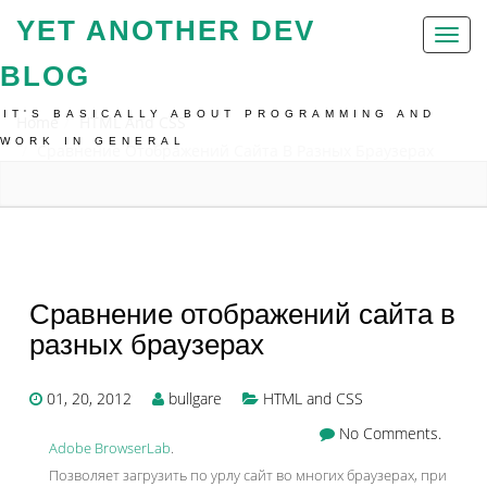
YET ANOTHER DEV
Toggl
naviga
BLOG
IT'S BASICALLY ABOUT PROGRAMMING AND
Home
HTML And CSS
WORK IN GENERAL
Сравнение Отображений Сайта В Разных Браузерах
Сравнение отображений сайта в
разных браузерах
01, 20, 2012
bullgare
HTML and CSS
No Comments.
Adobe BrowserLab
.
Позволяет загрузить по урлу сайт во многих браузерах, при