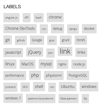
LABELS
chrome
angular.js
API
bash
Chrome DevTools
docker
debug
css
django
git
Google
grunt
html5
github
grpc
link
jQuery
links
javascript
json
linux
mysql
MacOS
node.js
nginx
php
phpstorm
PostgreSQL
performance
shell
Ubuntu
windows
SEO
protobuf
ssh
windows 7
база данных
бд
администрирование