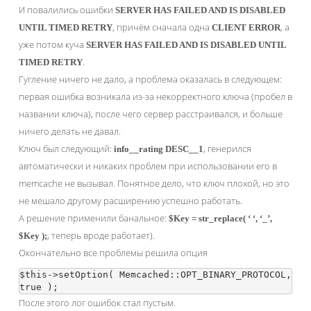
И повалились ошибки
SERVER HAS FAILED AND IS DISABLED
, причём сначала одна
, а
UNTIL TIMED RETRY
CLIENT ERROR
уже потом куча
SERVER HAS FAILED AND IS DISABLED UNTIL
.
TIMED RETRY
Гугление ничего не дало, а проблема оказалась в следующем:
первая ошибка возникала из-за некорректного ключа (пробел в
названии ключа), после чего сервер расстраивался, и больше
ничего делать не давал.
Ключ был следующий:
, генерился
info__rating DESC__1
автоматически и никаких проблем при использовании его в
memcache не вызывал. Понятное дело, что ключ плохой, но это
не мешало другому расширению успешно работать.
А решение применили банальное:
$Key = str_replace( ‘ ‘, ‘_’,
, теперь вроде работает).
$Key );
Окончательно все проблемы решила опция
$this->setOption( Memcached::OPT_BINARY_PROTOCOL,   
После этого лог ошибок стал пустым.