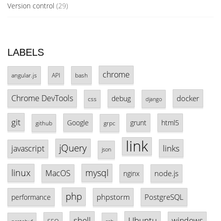
Version control
(29)
LABELS
chrome
angular.js
API
bash
Chrome DevTools
docker
debug
css
django
git
Google
grunt
html5
github
grpc
link
jQuery
links
javascript
json
linux
mysql
MacOS
node.js
nginx
php
phpstorm
PostgreSQL
performance
shell
Ubuntu
windows