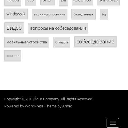
SEO
protobuf
ssh
windows 7
база данных
бд
администрирование
видео
вопросы на собеседовании
собеседование
мобильные устройства
отладка
хостинг
Copyright © 2015 Your Company. All Rights Reserved.
Powered by
WordPress
. Theme by
Arinio
Toggle