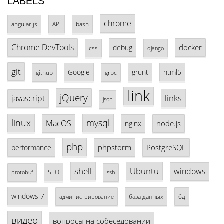
LABELS
chrome
angular.js
API
bash
Chrome DevTools
docker
debug
css
django
git
Google
grunt
html5
github
grpc
link
jQuery
links
javascript
json
linux
mysql
MacOS
node.js
nginx
php
phpstorm
PostgreSQL
performance
shell
Ubuntu
windows
SEO
protobuf
ssh
windows 7
база данных
бд
администрирование
видео
вопросы на собеседовании