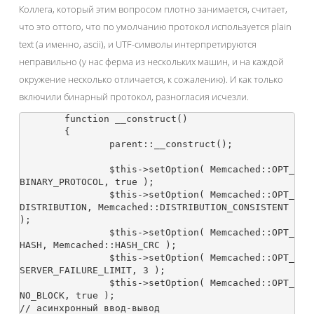
Коллега, который этим вопросом плотно занимается, считает,
что это оттого, что по умолчанию протокол используется plain
text (а именно, ascii), и UTF-символы интерпретируются
неправильно (у нас ферма из нескольких машин, и на каждой
окружение несколько отличается, к сожалению). И как только
включили бинарный протокол, разногласия исчезли.
	function __construct()

	{

		parent::__construct();

		$this->setOption( Memcached::OPT_
BINARY_PROTOCOL, true );

		$this->setOption( Memcached::OPT_
DISTRIBUTION, Memcached::DISTRIBUTION_CONSISTENT 
);

		$this->setOption( Memcached::OPT_
HASH, Memcached::HASH_CRC );

		$this->setOption( Memcached::OPT_
SERVER_FAILURE_LIMIT, 3 );

		$this->setOption( Memcached::OPT_
NO_BLOCK, true );									
// асинхронный ввод-вывод
