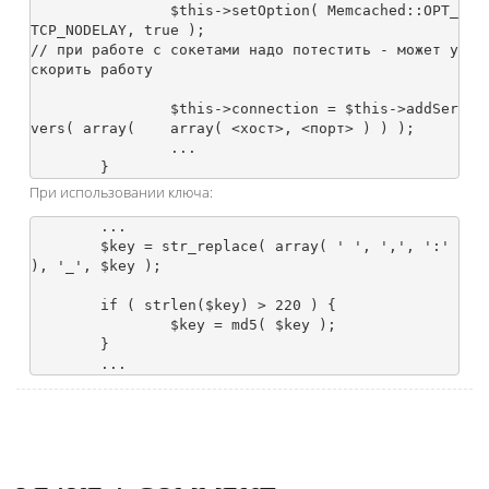
		$this->setOption( Memcached::OPT_
TCP_NODELAY, true );									
// при работе с сокетами надо потестить - может у
скорить работу

		$this->connection = $this->addSer
vers( array(	array( <хост>, <порт> ) ) );

		...

При использовании ключа:
	...

	$key = str_replace( array( ' ', ',', ':' 
), '_', $key );

	if ( strlen($key) > 220 ) {

		$key = md5( $key );

	}
