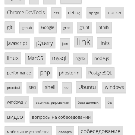
Chrome DevTools
docker
debug
css
django
git
Google
grunt
html5
github
grpc
link
jQuery
links
javascript
json
linux
mysql
MacOS
node.js
nginx
php
phpstorm
PostgreSQL
performance
shell
Ubuntu
windows
SEO
protobuf
ssh
windows 7
база данных
бд
администрирование
видео
вопросы на собеседовании
собеседование
мобильные устройства
отладка