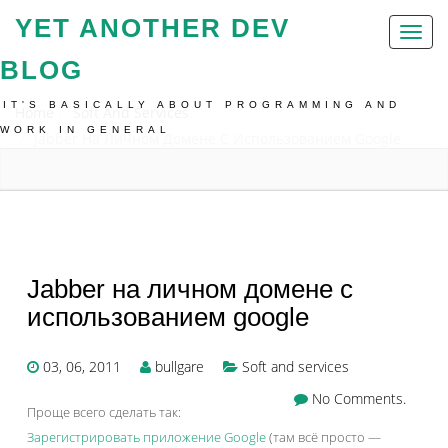
YET ANOTHER DEV
Toggl
naviga
BLOG
IT'S BASICALLY ABOUT PROGRAMMING AND
Home
Soft And Services
WORK IN GENERAL
Jabber На Личном Домене С Использованием Google
Jabber на личном домене с
использованием google
03, 06, 2011
bullgare
Soft and services
No Comments.
Проще всего сделать так:
Зарегистрировать приложение Google
(там всё просто —