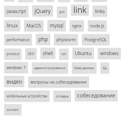
link
jQuery
links
javascript
json
linux
mysql
MacOS
node.js
nginx
php
phpstorm
PostgreSQL
performance
shell
Ubuntu
windows
SEO
protobuf
ssh
windows 7
база данных
бд
администрирование
видео
вопросы на собеседовании
собеседование
мобильные устройства
отладка
хостинг