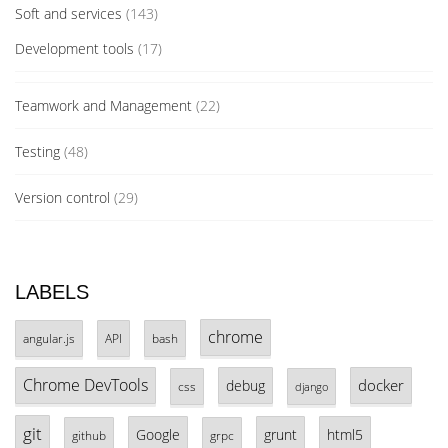
Soft and services
(143)
Development tools
(17)
Teamwork and Management
(22)
Testing
(48)
Version control
(29)
LABELS
chrome
angular.js
API
bash
Chrome DevTools
docker
debug
css
django
git
Google
grunt
html5
github
grpc