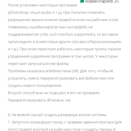
комментариев 25
После установки некоторых программ
(photoshop, visual studio и т.д.) при попытке поменять
разрешение экрана кликом правой кнопки на рабочем столе
появлялась ошибка explorer.exe «интерфейс не
поддерживается» («No such interface supported»), то же самое
происходило и в некоторых других случаях («Персонализация»
и т.д.). При этом перестали работать некоторые пункты панели
управления («удаление программ» в том числе). У некоторых
перестают запускаться exe-файлы.
Проблема оказалась в библиотеках (dll). Для того, чтобы её
устранить, нужно перерегистрировать все библиотеки или
создать нового пользователя.
Второй способ мне не подошёл, я его не проверял.
Перерегистрировать dll можно так:
0. На всякий случай создать резервную копию системы.
1. Запустить командную строку с правами администратора (для
этого правой кнопкой на рабочем столе->создать->ярлык, в