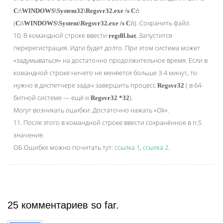
C:\WINDOWS\System32\Regsvr32.exe /s C:\
(
). Сохранить файл.
C:\WINDOWS\System\Regsvr32.exe /s C:\
10. В командной строке ввести
. Запустится
regdll.bat
перерегистрация. Идти будет долго. При этом система может
«задумываться» на достаточно продолжительное время. Если в
командной строке ничего не меняется больше 3-4 минут, то
нужно в диспетчере задач завершить процесс
( в 64-
Regsvr32
битной системе — ещё и
).
Regsvr32 *32
Могут возникать ошибки. Достаточно нажать «Ok».
11. После этого в командной строке ввести сохранённое в п.5
значение.
ОБ Ошибке можно почитать тут:
ссылка 1
,
ссылка 2
.
25 комментариев so far.