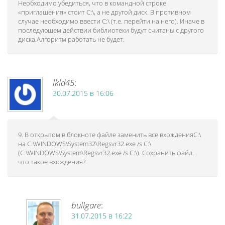
Необходимо убедиться, что в командной строке
«приглашения» стоит C:\, а не другой диск. В противном
случае необходимо ввести C:\ (т.е. перейти на него). Иначе в
последующем действии библиотеки будут считаны с другого
диска.Алгоритм работать не будет.
lkld45
:
30.07.2015 в 16:06
9. В открытом в блокноте файле заменить все вхожденияC:\
на C:\WINDOWS\System32\Regsvr32.exe /s C:\
(C:\WINDOWS\System\Regsvr32.exe /s C:\). Сохранить файл.
что такое вхождения?
bullgare
:
31.07.2015 в 16:22