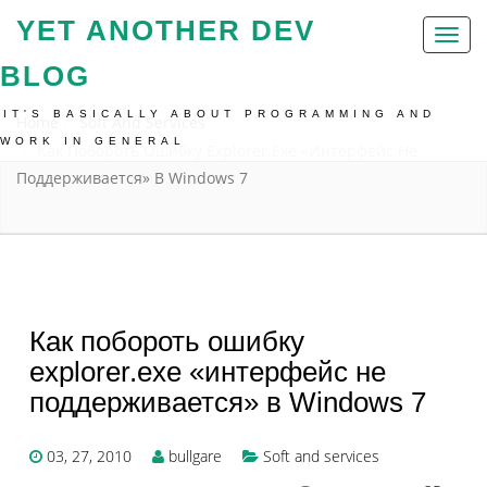
YET ANOTHER DEV
Toggl
naviga
BLOG
IT'S BASICALLY ABOUT PROGRAMMING AND
Home
Soft And Services
WORK IN GENERAL
Как Побороть Ошибку Explorer.exe «интерфейс Не
Поддерживается» В Windows 7
Как побороть ошибку
explorer.exe «интерфейс не
поддерживается» в Windows 7
03, 27, 2010
bullgare
Soft and services