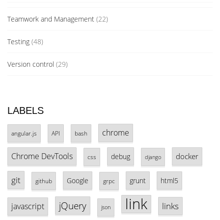
Teamwork and Management
(22)
Testing
(48)
Version control
(29)
LABELS
chrome
angular.js
API
bash
Chrome DevTools
docker
debug
css
django
git
Google
grunt
html5
github
grpc
link
jQuery
links
javascript
json