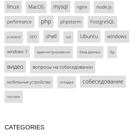
linux
mysql
MacOS
node.js
nginx
php
phpstorm
PostgreSQL
performance
shell
Ubuntu
windows
SEO
protobuf
ssh
windows 7
база данных
бд
администрирование
видео
вопросы на собеседовании
собеседование
мобильные устройства
отладка
хостинг
CATEGORIES