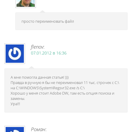
просто переименовать файл
flenov
:
07.01.2012 в 16:36
А мне помогла данная статья! )))
Правда в ручную я бы не переименовал 11 тыс. строчек с C:\
на C:\WINDOWS\System\Regsvr32.exe /s C:\
Хорошо у меня стоит Adobe DW, там есть опция поиска и
замены.
Ура!!!
Роман
: