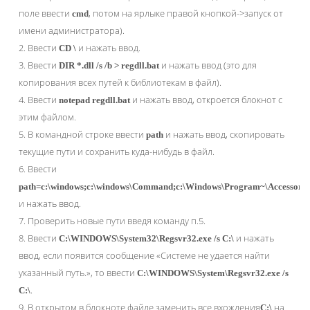
поле ввести
, потом на ярлыке правой кнопкой->запуск от
cmd
имени администратора).
2. Ввести
и нажать ввод.
CD \
3. Ввести
и нажать ввод (это для
DIR *.dll /s /b > regdll.bat
копирования всех путей к библиотекам в файл).
4. Ввести
и нажать ввод, откроется блокнот с
notepad regdll.bat
этим файлом.
5. В командной строке ввести
и нажать ввод, скопировать
path
текущие пути и сохранить куда-нибудь в файл.
6. Ввести
path=c:\windows;c:\windows\Command;c:\Windows\Program~\Accessorie
и нажать ввод.
7. Проверить новые пути введя команду п.5.
8. Ввести
и нажать
C:\WINDOWS\System32\Regsvr32.exe /s C:\
ввод, если появится сообщение «Системе не удается найти
указанный путь.», то ввести
C:\WINDOWS\System\Regsvr32.exe /s
.
C:\
9. В открытом в блокноте файле заменить все вхождения
на
C:\