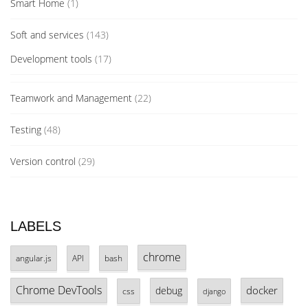
Smart Home
(1)
Soft and services
(143)
Development tools
(17)
Teamwork and Management
(22)
Testing
(48)
Version control
(29)
LABELS
chrome
angular.js
API
bash
Chrome DevTools
docker
debug
css
django