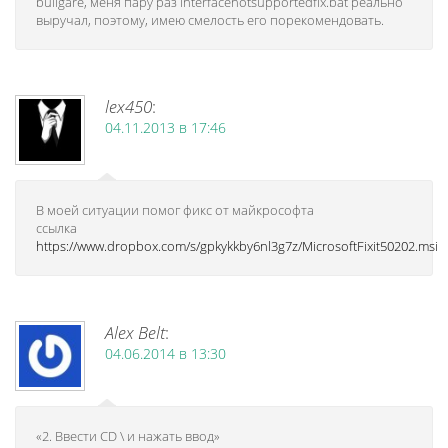
bullgare, меня пару раз interfacenotsupportedfix.bat реально
выручал, поэтому, имею смелость его порекомендовать.
lex450
:
04.11.2013 в 17:46
В моей ситуации помог фикс от майкрософта
ссылка
https://www.dropbox.com/s/gpkykkby6nl3g7z/MicrosoftFixit50202.msi
Alex Belt
:
04.06.2014 в 13:30
«2. Ввести CD \ и нажать ввод»