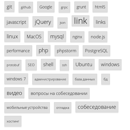
git
Google
grunt
html5
github
grpc
link
jQuery
links
javascript
json
linux
mysql
MacOS
node.js
nginx
php
phpstorm
PostgreSQL
performance
shell
Ubuntu
windows
SEO
protobuf
ssh
windows 7
база данных
бд
администрирование
видео
вопросы на собеседовании
собеседование
мобильные устройства
отладка
хостинг