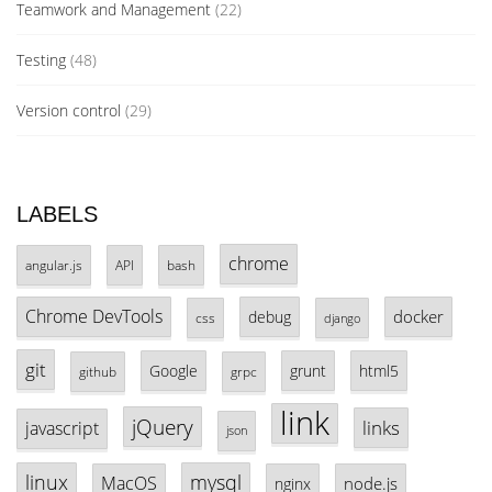
Teamwork and Management
(22)
Testing
(48)
Version control
(29)
LABELS
chrome
angular.js
API
bash
Chrome DevTools
docker
debug
css
django
git
Google
grunt
html5
github
grpc
link
jQuery
links
javascript
json
linux
mysql
MacOS
node.js
nginx