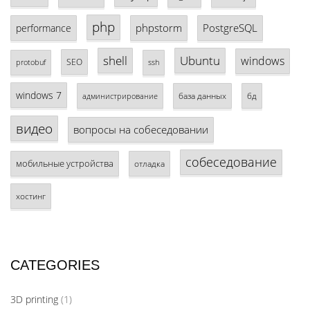
php
phpstorm
PostgreSQL
performance
shell
Ubuntu
windows
SEO
protobuf
ssh
windows 7
база данных
бд
администрирование
видео
вопросы на собеседовании
собеседование
мобильные устройства
отладка
хостинг
CATEGORIES
3D printing
(1)