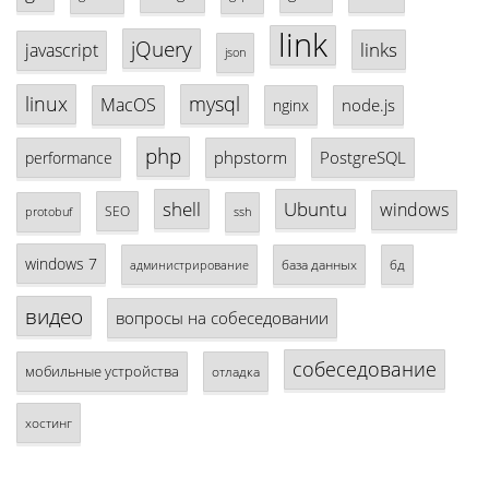
link
jQuery
links
javascript
json
linux
mysql
MacOS
node.js
nginx
php
phpstorm
PostgreSQL
performance
shell
Ubuntu
windows
SEO
protobuf
ssh
windows 7
база данных
бд
администрирование
видео
вопросы на собеседовании
собеседование
мобильные устройства
отладка
хостинг