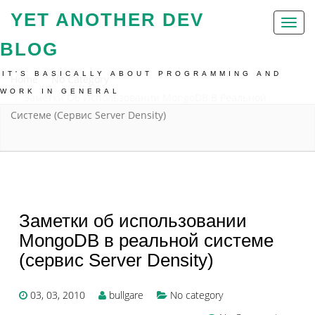
YET ANOTHER DEV
Toggl
naviga
BLOG
IT'S BASICALLY ABOUT PROGRAMMING AND
Home
No Category
WORK IN GENERAL
Заметки Об Использовании MongoDB В Реальной
Системе (сервис Server Density)
Заметки об использовании
MongoDB в реальной системе
(сервис Server Density)
03, 03, 2010
bullgare
No category