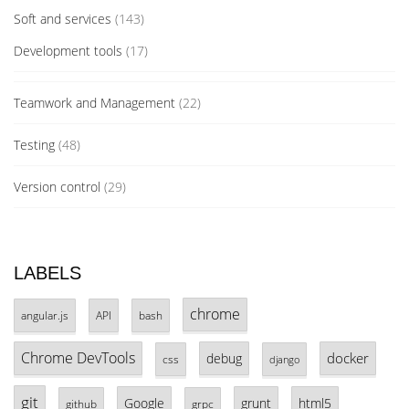
Soft and services
(143)
Development tools
(17)
Teamwork and Management
(22)
Testing
(48)
Version control
(29)
LABELS
chrome
angular.js
API
bash
Chrome DevTools
docker
debug
css
django
git
Google
grunt
html5
github
grpc