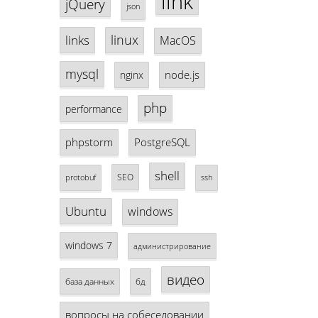
link
jQuery
json
linux
links
MacOS
mysql
node.js
nginx
php
performance
phpstorm
PostgreSQL
shell
SEO
protobuf
ssh
Ubuntu
windows
windows 7
администрирование
видео
база данных
бд
вопросы на собеседовании