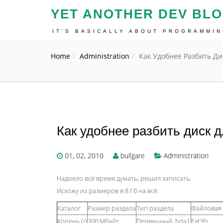
YET ANOTHER DEV BL
IT'S BASICALLY ABOUT PROGRAMMI
Home
Administration
Как Удобнее Разбить Ди
Как удобнее разбить диск д
01, 02, 2010
bullgare
Administration
Надоело всё время думать, решил записать.
Исхожу из размеров в 8 Гб на всё.
Каталог
Размер раздела
Тип раздела
Файловая 
Корень (/)
300 Мбайт
Первичный, hda1
Ext3fs