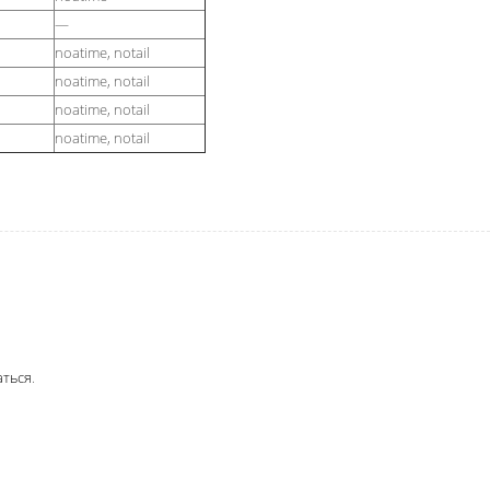
—
noatime, notail
noatime, notail
noatime, notail
noatime, notail
аться
.