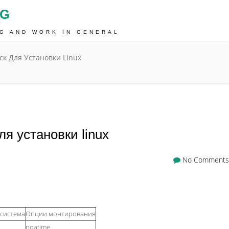
OG
NG AND WORK IN GENERAL
ск Для Установки Linux
ля установки linux
No Comments
система
Опции монтирования
noatime