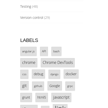
Testing
(48)
Version control
(29)
LABELS
angular.js
API
bash
chrome
Chrome DevTools
docker
debug
css
django
git
Google
github
grpc
javascript
grunt
html5