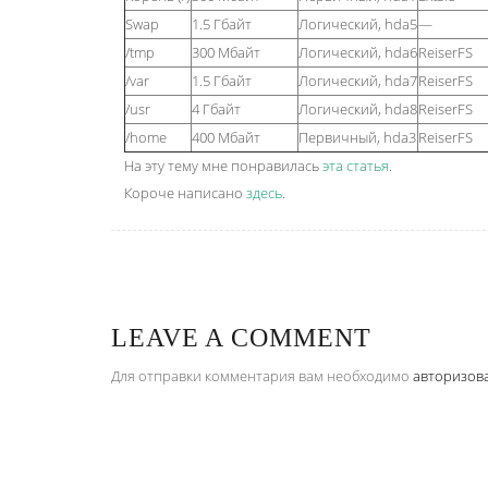
Swap
1.5 Гбайт
Логический, hda5
—
/tmp
300 Мбайт
Логический, hda6
ReiserFS
/var
1.5 Гбайт
Логический, hda7
ReiserFS
/usr
4 Гбайт
Логический, hda8
ReiserFS
/home
400 Мбайт
Первичный, hda3
ReiserFS
На эту тему мне понравилась
эта статья
.
Короче написано
здесь
.
LEAVE A COMMENT
Для отправки комментария вам необходимо
авторизов