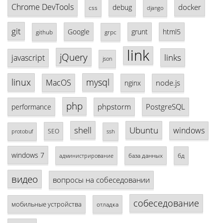
Chrome DevTools
docker
debug
css
django
git
Google
grunt
html5
github
grpc
link
jQuery
links
javascript
json
linux
mysql
MacOS
node.js
nginx
php
phpstorm
PostgreSQL
performance
shell
Ubuntu
windows
SEO
protobuf
ssh
windows 7
база данных
бд
администрирование
видео
вопросы на собеседовании
собеседование
мобильные устройства
отладка