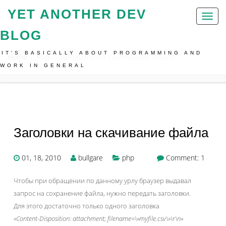
YET ANOTHER DEV
Toggl
naviga
BLOG
IT'S BASICALLY ABOUT PROGRAMMING AND
Home
Php
Заголовки На Скачивание Файла
WORK IN GENERAL
Заголовки на скачивание файла
01, 18, 2010
bullgare
php
Comment: 1
Чтобы при обращении по данному урлу браузер выдавал
запрос на сохранение файла, нужно передать заголовки.
Для этого достаточно только одного заголовка
«Content-Disposition: attachment; filename=\»myfile.csv\»\r\n»