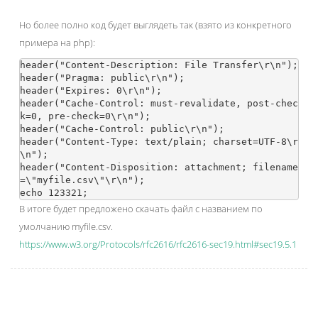
Но более полно код будет выглядеть так (взято из конкретного
примера на php):
header("Content-Description: File Transfer\r\n");

header("Pragma: public\r\n");

header("Expires: 0\r\n");

header("Cache-Control: must-revalidate, post-chec
k=0, pre-check=0\r\n");

header("Cache-Control: public\r\n");

header("Content-Type: text/plain; charset=UTF-8\r
\n");

header("Content-Disposition: attachment; filename
=\"myfile.csv\"\r\n");

В итоге будет предложено скачать файл с названием по
умолчанию myfile.csv.
https://www.w3.org/Protocols/rfc2616/rfc2616-sec19.html#sec19.5.1