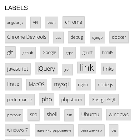
LABELS
chrome
angular.js
API
bash
Chrome DevTools
docker
debug
css
django
git
Google
grunt
html5
github
grpc
link
jQuery
links
javascript
json
linux
mysql
MacOS
node.js
nginx
php
phpstorm
PostgreSQL
performance
shell
Ubuntu
windows
SEO
protobuf
ssh
windows 7
база данных
бд
администрирование