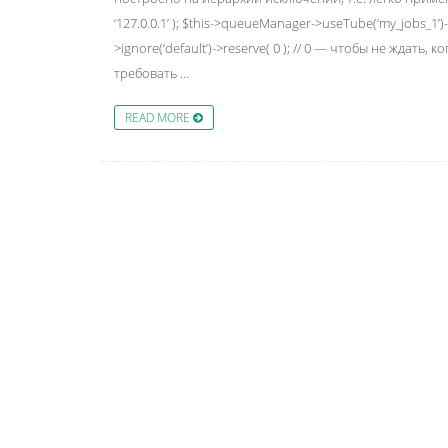
‘127.0.0.1’ ); $this->queueManager->useTube(‘my_jobs_1’)
>ignore(‘default’)->reserve( 0 ); // 0 — чтобы не ждат
требовать …
READ MORE