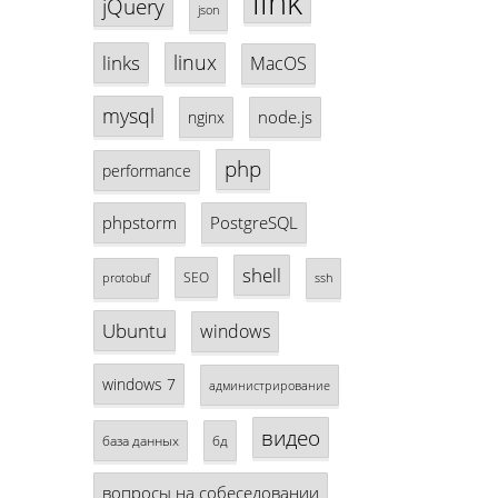
link
jQuery
json
linux
links
MacOS
mysql
node.js
nginx
php
performance
phpstorm
PostgreSQL
shell
SEO
protobuf
ssh
Ubuntu
windows
windows 7
администрирование
видео
база данных
бд
вопросы на собеседовании