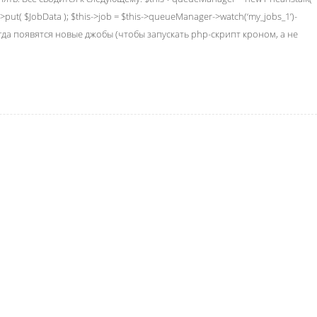
->put( $JobData ); $this->job = $this->queueManager->watch(‘my_jobs_1’)-
ь, когда появятся новые джобы (чтобы запускать php-скрипт кроном, а не