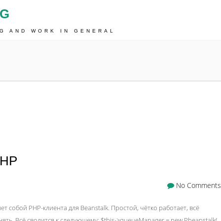
OG
NG AND WORK IN GENERAL
PHP
No Comments
т собой PHP-клиента для Beanstalk. Простой, чётко работает, всё
ять. Всё сводится к следующему: $this->queueManager = new Pheanstalk(