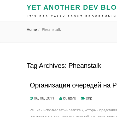
YET ANOTHER DEV BL
IT'S BASICALLY ABOUT PROGRAMMI
Home
Pheanstalk
Tag Archives: Pheanstalk
Организация очередей на 
06, 08, 2011
bullgare
php
Решили использовать Pheanstalk, который представляе
построено на иерархии исключений, т.е. легко примен