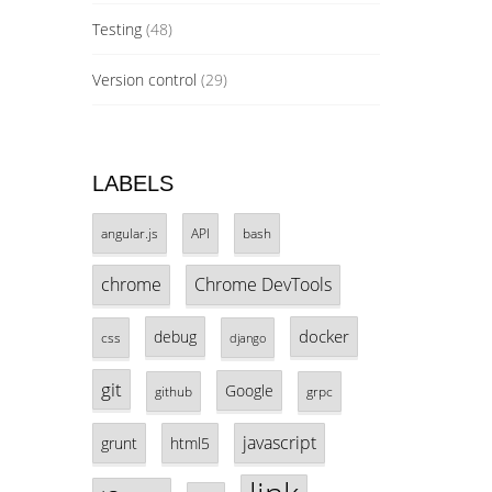
Testing
(48)
Version control
(29)
LABELS
angular.js
API
bash
chrome
Chrome DevTools
docker
debug
css
django
git
Google
github
grpc
javascript
grunt
html5