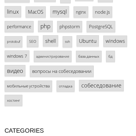
linux
mysql
MacOS
node.js
nginx
php
phpstorm
PostgreSQL
performance
shell
Ubuntu
windows
SEO
protobuf
ssh
windows 7
база данных
бд
администрирование
видео
вопросы на собеседовании
собеседование
мобильные устройства
отладка
хостинг
CATEGORIES