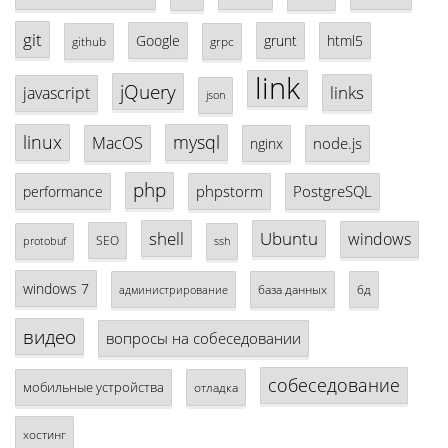
git
Google
grunt
html5
github
grpc
link
jQuery
links
javascript
json
linux
mysql
MacOS
node.js
nginx
php
phpstorm
PostgreSQL
performance
shell
Ubuntu
windows
SEO
protobuf
ssh
windows 7
база данных
бд
администрирование
видео
вопросы на собеседовании
собеседование
мобильные устройства
отладка
хостинг