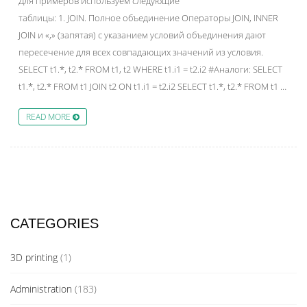
Для примеров используем следующие
таблицы: 1. JOIN. Полное объединение Операторы JOIN, INNER
JOIN и «,» (запятая) с указанием условий объединения дают
пересечение для всех совпадающих значений из условия.
SELECT t1.*, t2.* FROM t1, t2 WHERE t1.i1 = t2.i2 #Аналоги: SELECT
t1.*, t2.* FROM t1 JOIN t2 ON t1.i1 = t2.i2 SELECT t1.*, t2.* FROM t1 …
READ MORE
CATEGORIES
3D printing
(1)
Administration
(183)