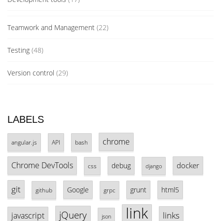
Teamwork and Management
(22)
Testing
(48)
Version control
(29)
LABELS
chrome
angular.js
API
bash
Chrome DevTools
docker
debug
css
django
git
Google
grunt
html5
github
grpc
link
jQuery
links
javascript
json