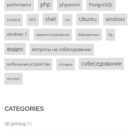
php
phpstorm
PostgreSQL
performance
shell
Ubuntu
windows
SEO
protobuf
ssh
windows 7
база данных
бд
администрирование
видео
вопросы на собеседовании
собеседование
мобильные устройства
отладка
хостинг
CATEGORIES
3D printing
(1)