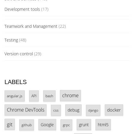
Development tools
(17)
Teamwork and Management
(22)
Testing
(48)
Version control
(29)
LABELS
chrome
angular.js
API
bash
Chrome DevTools
docker
debug
css
django
git
Google
grunt
html5
github
grpc