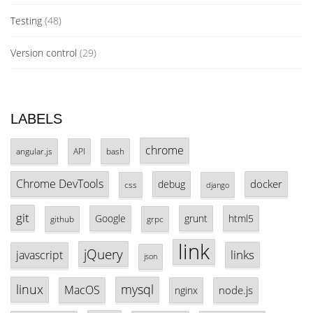
Testing
(48)
Version control
(29)
LABELS
chrome
angular.js
API
bash
Chrome DevTools
docker
debug
css
django
git
Google
grunt
html5
github
grpc
link
jQuery
links
javascript
json
linux
mysql
MacOS
node.js
nginx