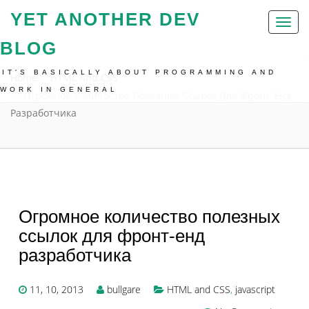
YET ANOTHER DEV
Toggl
naviga
BLOG
IT'S BASICALLY ABOUT PROGRAMMING AND
Home
HTML And CSS
WORK IN GENERAL
Огромное Количество Полезных Ссылок Для Фронт-Енд
Разработчика
Огромное количество полезных
ссылок для фронт-енд
разработчика
11, 10, 2013
bullgare
HTML and CSS
,
javascript