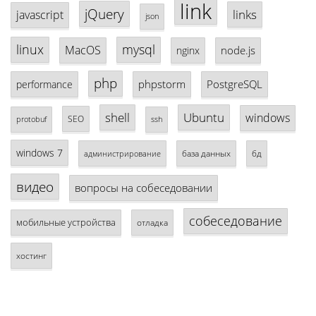
link
jQuery
links
javascript
json
linux
mysql
MacOS
node.js
nginx
php
phpstorm
PostgreSQL
performance
shell
Ubuntu
windows
SEO
protobuf
ssh
windows 7
база данных
бд
администрирование
видео
вопросы на собеседовании
собеседование
мобильные устройства
отладка
хостинг