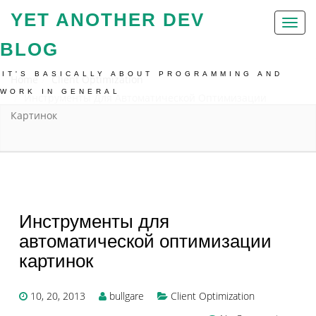
YET ANOTHER DEV
Toggl
naviga
BLOG
IT'S BASICALLY ABOUT PROGRAMMING AND
Home
Client Optimization
WORK IN GENERAL
Инструменты Для Автоматической Оптимизации
Картинок
Инструменты для
автоматической оптимизации
картинок
10, 20, 2013
bullgare
Client Optimization