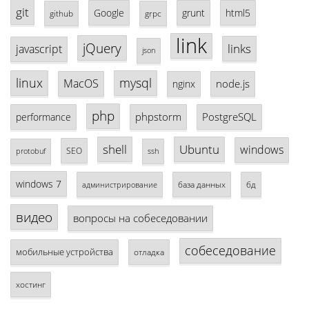
git
Google
grunt
html5
github
grpc
link
jQuery
links
javascript
json
linux
mysql
MacOS
node.js
nginx
php
phpstorm
PostgreSQL
performance
shell
Ubuntu
windows
SEO
protobuf
ssh
windows 7
база данных
бд
администрирование
видео
вопросы на собеседовании
собеседование
мобильные устройства
отладка
хостинг