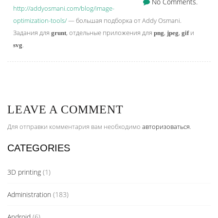
No Comments.
http://addyosmani.com/blog/image-
optimization-tools/
— большая подборка от Addy Osmani.
Задания для
, отдельные приложения для
,
,
и
grunt
png
jpeg
gif
.
svg
LEAVE A COMMENT
Для отправки комментария вам необходимо
авторизоваться
.
CATEGORIES
3D printing
(1)
Administration
(183)
Android
(6)