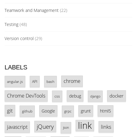
Teamwork and Management
(22)
Testing
(48)
Version control
(29)
LABELS
chrome
angular.js
API
bash
Chrome DevTools
docker
debug
css
django
git
Google
grunt
html5
github
grpc
link
jQuery
links
javascript
json