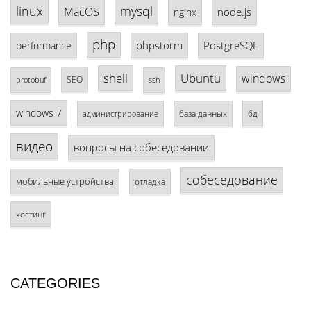
linux
mysql
MacOS
node.js
nginx
php
phpstorm
PostgreSQL
performance
shell
Ubuntu
windows
SEO
protobuf
ssh
windows 7
база данных
бд
администрирование
видео
вопросы на собеседовании
собеседование
мобильные устройства
отладка
хостинг
CATEGORIES