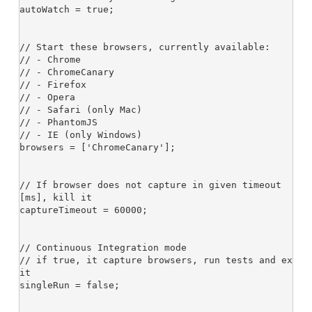
autoWatch = true;

// Start these browsers, currently available:

// - Chrome

// - ChromeCanary

// - Firefox

// - Opera

// - Safari (only Mac)

// - PhantomJS

// - IE (only Windows)

browsers = ['ChromeCanary'];

// If browser does not capture in given timeout 
[ms], kill it

captureTimeout = 60000;

// Continuous Integration mode

// if true, it capture browsers, run tests and ex
it

singleRun = false;
