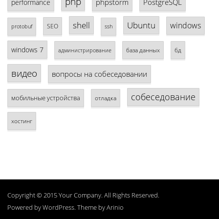
php
phpstorm
PostgreSQL
performance
shell
Ubuntu
windows
SEO
protobuf
ssh
windows 7
база данных
бд
администрирование
видео
вопросы на собеседовании
собеседование
мобильные устройства
отладка
хостинг
Copyright © 2015 Your Company. All Rights Reserved.
Powered by
WordPress
. Theme by
Arinio