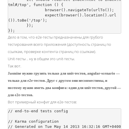
tml#/top', function () {

		browser().navigateTo(urlTo());

		expect(browser().location().url
()).toBe('/top');

	});

Дело в том, что e2e-тесты предназначены для грубого
тестирования всего приложения (доступность страниц по
ссылкам, проверке контента страниц по ссылкам).
Unit-тесты .. ну в общем это unit-тесты.
Так вот.
Jasmine нужно грузить только для unit-тестов, angular-scenario —
только для e2e-тестов. Друг с другом они несовместимы, и
поэтому нужно иметь два конфига: один для unit-тестов, другой —
для e2e-тестов.
Вот примерный конфиг для e2e-тестов:
// end-to-end tests config

// Karma configuration

// Generated on Tue May 14 2013 16:32:16 GMT+0400 