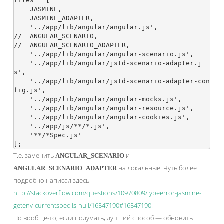
files = [

    JASMINE,

    JASMINE_ADAPTER,

    '../app/lib/angular/angular.js',

//  ANGULAR_SCENARIO,

//  ANGULAR_SCENARIO_ADAPTER,

    '../app/lib/angular/angular-scenario.js',

    '../app/lib/angular/jstd-scenario-adapter.j
s',

    '../app/lib/angular/jstd-scenario-adapter-con
fig.js',

    '../app/lib/angular/angular-mocks.js',

    '../app/lib/angular/angular-resource.js',

    '../app/lib/angular/angular-cookies.js',

    '../app/js/**/*.js',

    '**/*Spec.js'

Т.е. заменить
и
ANGULAR_SCENARIO
на локальные. Чуть более
ANGULAR_SCENARIO_ADAPTER
подробно написал здесь —
http://stackoverflow.com/questions/10970809/typeerror-jasmine-
getenv-currentspec-is-null/16547190#16547190
.
Но вообще-то, если подумать, лучший способ — обновить