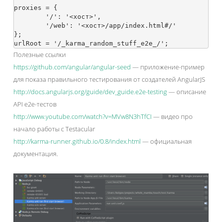
proxies = {

	'/': '<хост>',

	'/web': '<хост>/app/index.html#/'

};

Полезные ссылки
https://github.com/angular/angular-seed
— приложение-пример
для показа правильного тестирования от создателей AngularJS
http://docs.angularjs.org/guide/dev_guide.e2e-testing
— описание
API e2e-тестов
http://www.youtube.com/watch?v=MVw8N3hTfCI
— видео про
начало работы с Testacular
http://karma-runner.github.io/0.8/index.html
— официальная
документация.