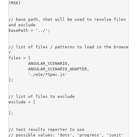
(MSK)

// base path, that will be used to resolve files 
and exclude

basePath = '../';

// list of files / patterns to load in the browse
r

files = [

	ANGULAR_SCENARIO,

	ANGULAR_SCENARIO_ADAPTER,

	'./e2e/*Spec.js'

];

// list of files to exclude

exclude = [

];

// test results reporter to use

// possible values: 'dots', 'progress', 'junit'
