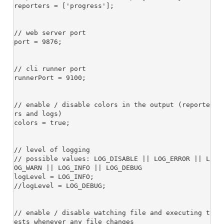
reporters = ['progress'];

// web server port

port = 9876;

// cli runner port

runnerPort = 9100;

// enable / disable colors in the output (reporte
rs and logs)

colors = true;

// level of logging

// possible values: LOG_DISABLE || LOG_ERROR || L
OG_WARN || LOG_INFO || LOG_DEBUG

logLevel = LOG_INFO;

//logLevel = LOG_DEBUG;

// enable / disable watching file and executing t
ests whenever any file changes
