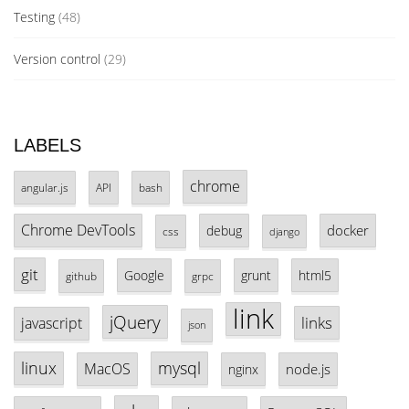
Testing
(48)
Version control
(29)
LABELS
chrome
angular.js
API
bash
Chrome DevTools
docker
debug
css
django
git
Google
grunt
html5
github
grpc
link
jQuery
links
javascript
json
linux
mysql
MacOS
node.js
nginx