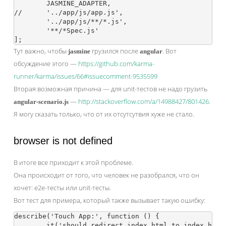
	JASMINE_ADAPTER,

//	'../app/js/app.js',

	'../app/js/**/*.js',

	'**/*Spec.js'

Тут важно, чтобы
грузился после
. Вот
jasmine
angular
обсуждение этого —
https://github.com/karma-
runner/karma/issues/66#issuecomment-9535599
Вторая возможная причина — для unit-тестов не надо грузить
—
http://stackoverflow.com/a/14988427/801426
.
angular-scenario.js
Я могу сказать только, что от их отсутсутвия хуже не стало.
browser is not defined
В итоге все приходит к этой проблеме.
Она происходит от того, что человек не разобрался, что он
хочет: e2e-тесты или unit-тесты.
Вот тест для примера, который также вызывает такую ошибку:
describe('Touch App:', function () {

	it('should redirect index.html to index.h