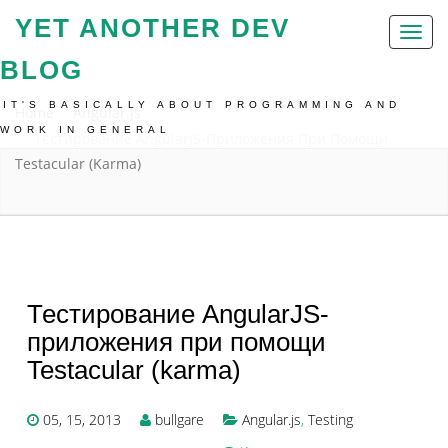
YET ANOTHER DEV
Toggl
naviga
BLOG
IT'S BASICALLY ABOUT PROGRAMMING AND
Home
Angular.js
WORK IN GENERAL
Тестирование AngularJS-Приложения При Помощи
Testacular (karma)
Тестирование AngularJS-
приложения при помощи
Testacular (karma)
05, 15, 2013
bullgare
Angular.js
,
Testing