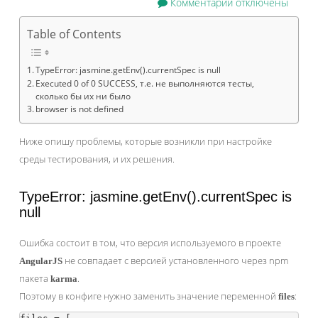
Комментарии
отключены
Table of Contents
TypeError: jasmine.getEnv().currentSpec is null
Executed 0 of 0 SUCCESS, т.е. не выполняются тесты,
сколько бы их ни было
browser is not defined
Ниже опишу проблемы, которые возникли при настройке
среды тестирования, и их решения.
TypeError: jasmine.getEnv().currentSpec is
null
Ошибка состоит в том, что версия используемого в проекте
не совпадает с версией установленного через npm
AngularJS
пакета
.
karma
Поэтому в конфиге нужно заменить значение переменной
:
files