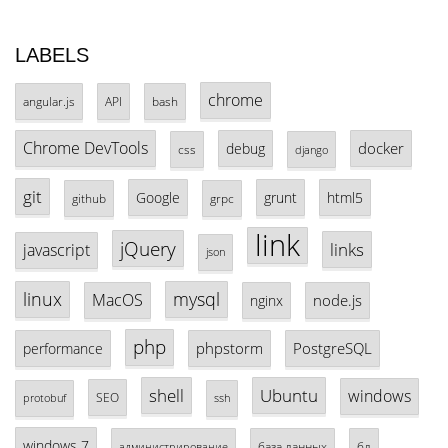
LABELS
chrome
angular.js
API
bash
Chrome DevTools
docker
debug
css
django
git
Google
grunt
html5
github
grpc
link
jQuery
links
javascript
json
linux
mysql
MacOS
node.js
nginx
php
phpstorm
PostgreSQL
performance
shell
Ubuntu
windows
SEO
protobuf
ssh
windows 7
база данных
бд
администрирование