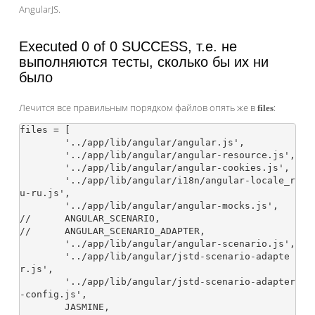
AngularJS.
Executed 0 of 0 SUCCESS, т.е. не
выполняются тесты, сколько бы их ни
было
Лечится все правильным порядком файлов опять же в
:
files
files = [

	'../app/lib/angular/angular.js',

	'../app/lib/angular/angular-resource.js',

	'../app/lib/angular/angular-cookies.js',

	'../app/lib/angular/i18n/angular-locale_r
u-ru.js',

	'../app/lib/angular/angular-mocks.js',

//	ANGULAR_SCENARIO,

//	ANGULAR_SCENARIO_ADAPTER,

	'../app/lib/angular/angular-scenario.js',

	'../app/lib/angular/jstd-scenario-adapte
r.js',

	'../app/lib/angular/jstd-scenario-adapter
-config.js',

	JASMINE,
