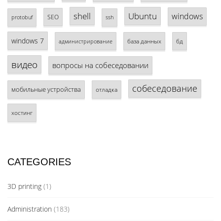
shell
Ubuntu
windows
SEO
protobuf
ssh
windows 7
база данных
бд
администрирование
видео
вопросы на собеседовании
собеседование
мобильные устройства
отладка
хостинг
CATEGORIES
3D printing
(1)
Administration
(183)