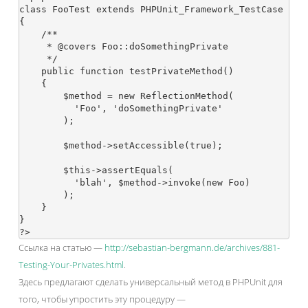
class FooTest extends PHPUnit_Framework_TestCase

{

    /**

     * @covers Foo::doSomethingPrivate

     */

    public function testPrivateMethod()

    {

        $method = new ReflectionMethod(

          'Foo', 'doSomethingPrivate'

        );

        $method->setAccessible(true);

        $this->assertEquals(

          'blah', $method->invoke(new Foo)

        );

    }

}

?>
Ссылка на статью —
http://sebastian-bergmann.de/archives/881-
Testing-Your-Privates.html
.
Здесь предлагают сделать универсальный метод в PHPUnit для
того, чтобы упростить эту процедуру —