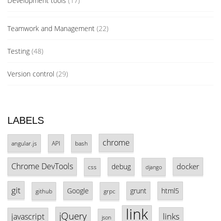
Development tools
(17)
Teamwork and Management
(22)
Testing
(48)
Version control
(29)
LABELS
chrome
angular.js
API
bash
Chrome DevTools
docker
debug
css
django
git
Google
grunt
html5
github
grpc
link
jQuery
links
javascript
json