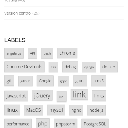
Version control
(29)
LABELS
chrome
angular.js
API
bash
Chrome DevTools
docker
debug
css
django
git
Google
grunt
html5
github
grpc
link
jQuery
links
javascript
json
linux
mysql
MacOS
node.js
nginx
php
phpstorm
PostgreSQL
performance