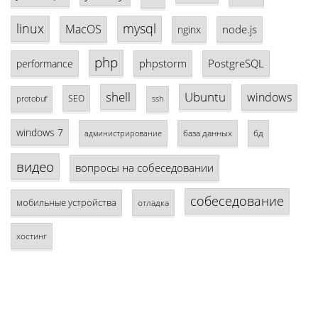
linux
mysql
MacOS
node.js
nginx
php
phpstorm
PostgreSQL
performance
shell
Ubuntu
windows
SEO
protobuf
ssh
windows 7
база данных
бд
администрирование
видео
вопросы на собеседовании
собеседование
мобильные устройства
отладка
хостинг