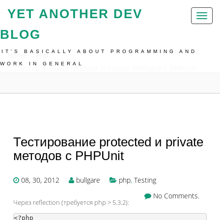
YET ANOTHER DEV
Toggl
naviga
BLOG
IT'S BASICALLY ABOUT PROGRAMMING AND
Home
Php
WORK IN GENERAL
Тестирование Protected И Private Методов С PHPUnit
Тестирование protected и private
методов с PHPUnit
08, 30, 2012
bullgare
php
,
Testing
No Comments.
Через reflection (требуется php > 5.3.2):
<?php
