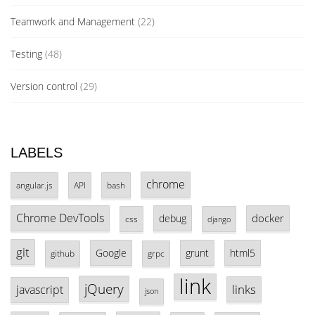
Teamwork and Management
(22)
Testing
(48)
Version control
(29)
LABELS
chrome
angular.js
API
bash
Chrome DevTools
docker
debug
css
django
git
Google
grunt
html5
github
grpc
link
jQuery
links
javascript
json