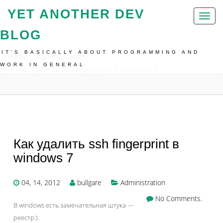
YET ANOTHER DEV
Toggl
naviga
BLOG
IT'S BASICALLY ABOUT PROGRAMMING AND
Home
Administration
WORK IN GENERAL
Как Удалить Ssh Fingerprint В Windows 7
Как удалить ssh fingerprint в
windows 7
04, 14, 2012
bullgare
Administration
No Comments.
В windows есть замечательная штука —
реестр:).