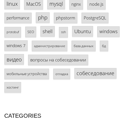
linux
mysql
MacOS
node.js
nginx
php
phpstorm
PostgreSQL
performance
shell
Ubuntu
windows
SEO
protobuf
ssh
windows 7
база данных
бд
администрирование
видео
вопросы на собеседовании
собеседование
мобильные устройства
отладка
хостинг
CATEGORIES