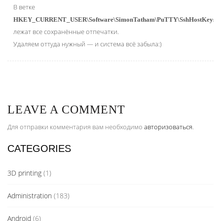
В ветке
HKEY_CURRENT_USER\Software\SimonTatham\PuTTY\SshHostKeys
лежат все сохранённые отпечатки.
Удаляем оттуда нужный — и система всё забыла:)
LEAVE A COMMENT
Для отправки комментария вам необходимо
авторизоваться
.
CATEGORIES
3D printing
(1)
Administration
(183)
Android
(6)