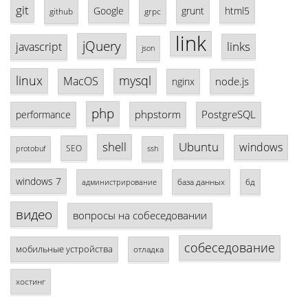
git
Google
grunt
html5
github
grpc
link
jQuery
links
javascript
json
linux
mysql
MacOS
node.js
nginx
php
phpstorm
PostgreSQL
performance
shell
Ubuntu
windows
SEO
protobuf
ssh
windows 7
база данных
бд
администрирование
видео
вопросы на собеседовании
собеседование
мобильные устройства
отладка
хостинг