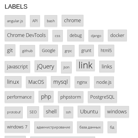
LABELS
chrome
angular.js
API
bash
Chrome DevTools
docker
debug
css
django
git
Google
grunt
html5
github
grpc
link
jQuery
links
javascript
json
linux
mysql
MacOS
node.js
nginx
php
phpstorm
PostgreSQL
performance
shell
Ubuntu
windows
SEO
protobuf
ssh
windows 7
база данных
бд
администрирование