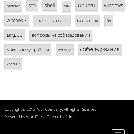
shell
Ubuntu
windows
SEO
protobuf
ssh
windows 7
база данных
бд
администрирование
видео
вопросы на собеседовании
собеседование
мобильные устройства
отладка
хостинг
Copyright © 2015 Your Company. All Rights Reserved.
Powered by
WordPress
. Theme by
Arinio