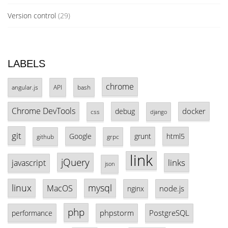
Version control
(29)
LABELS
chrome
angular.js
API
bash
Chrome DevTools
docker
debug
css
django
git
Google
grunt
html5
github
grpc
link
jQuery
links
javascript
json
linux
mysql
MacOS
node.js
nginx
php
phpstorm
PostgreSQL
performance