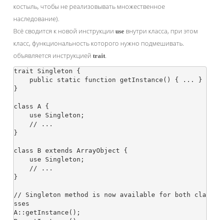
костыль, чтобы не реализовывать множественное
наследование).
Всё сводится к новой инструкции
внутри класса, при этом
use
класс, функциональность которого нужно подмешивать.
объявляется инструкцией
.
trait
trait Singleton {

    public static function getInstance() { ... }

}

class A {

    use Singleton;

    // ...

}

class B extends ArrayObject {

    use Singleton;

    // ...

}

// Singleton method is now available for both cla
sses

A::getInstance();
