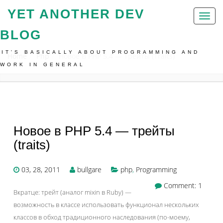
YET ANOTHER DEV
Toggl
naviga
BLOG
IT'S BASICALLY ABOUT PROGRAMMING AND
Home
Php
Новое В PHP 5.4 — Трейты (traits)
WORK IN GENERAL
Новое в PHP 5.4 — трейты
(traits)
03, 28, 2011
bullgare
php
,
Programming
Comment: 1
Вкратце: трейт (аналог mixin в Ruby) —
возможность в классе использовать функционал нескольких
классов в обход традиционного наследования (по-моему,